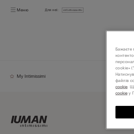
Меню
Для неї:
Бажаєте 
контенто
персонал
cookie» (
Натиснув
My Intimissimi
файлів c
cookie
. Щ
cookie
у П
Підп