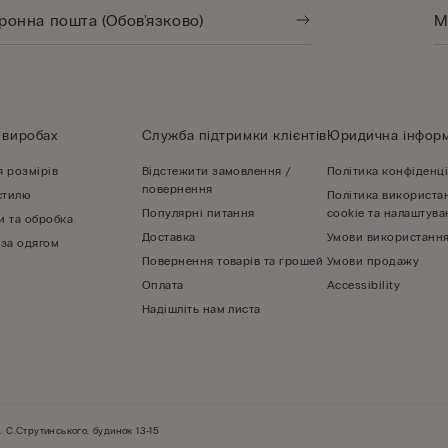
 виробах
Служба підтримки клієнтів
Юридична інформ
я розмірів
Відстежити замовлення /
Політика конфіденці
повернення
стилю
Політика використа
Популярні питання
cookie та налаштува
и та обробка
Доставка
Умови використання
 за одягом
Повернення товарів та грошей
Умови продажу
Оплата
Accessibility
Надішліть нам листа
. С.Струтинського, будинок 13-15