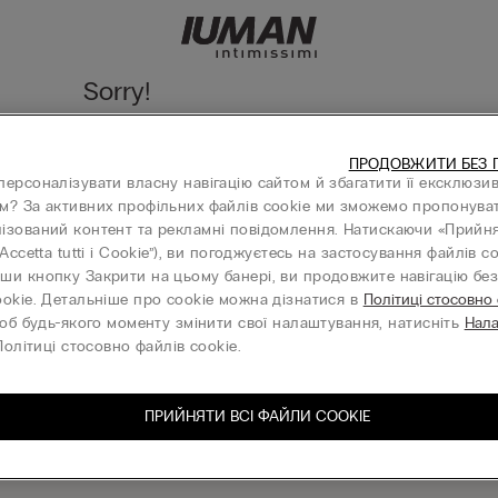
Sorry!
We cannot find the page you are looking for!
ПРОДОВЖИТИ БЕЗ 
Go to homepage
персоналізувати власну навігацію сайтом й збагатити її ексклюзи
м? За активних профільних файлів cookie ми зможемо пропонува
ізований контент та рекламні повідомлення. Натискаючи «Прийня
“Accetta tutti i Cookie”), ви погоджуєтесь на застосування файлів co
ши кнопку Закрити на цьому банері, ви продовжите навігацію без 
КОМПАНІЯ
ookie. Детальніше про cookie можна дізнатися в
Політиці стосовно
об будь-якого моменту змінити свої налаштування, натисніть
Нал
олітиці стосовно файлів cookie.
ПРИЙНЯТИ ВСІ ФАЙЛИ СOOKIE
ишіться на нашу розсилку
З