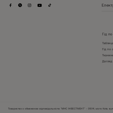
Гід по
Таблиц
Гід по 
Тканин
Догляд
Товариство з обмеженою відповідальністю "МНС ІНВЕСТМЕНТ" - 01014, місто Київ, вул