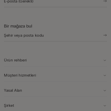
Bir mağaza bul
Ürün rehberi̇
Müşteri̇ hi̇zmetleri̇
Yasal Alan
Şi̇rket