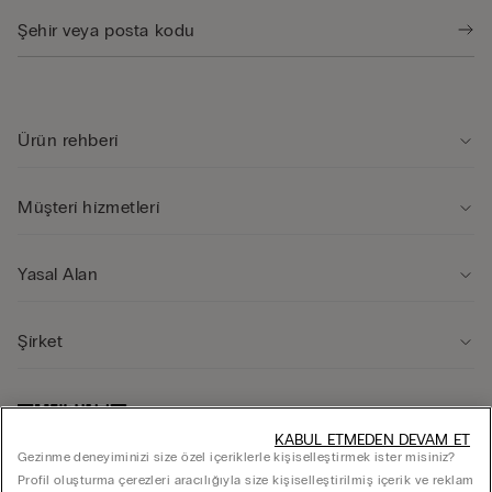
Ürün rehberi̇
Müşteri̇ hi̇zmetleri̇
Yasal Alan
Şi̇rket
KABUL ETMEDEN DEVAM ET
Gezinme deneyiminizi size özel içeriklerle kişiselleştirmek ister misiniz?
Profil oluşturma çerezleri aracılığıyla size kişiselleştirilmiş içerik ve reklam