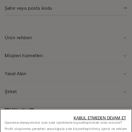
Ürün rehberi̇
Müşteri̇ hi̇zmetleri̇
Yasal Alan
Şi̇rket
KABUL ETMEDEN DEVAM ET
Gezinme deneyiminizi size özel içeriklerle kişiselleştirmek ister misiniz?
Profil oluşturma çerezleri aracılığıyla size kişiselleştirilmiş içerik ve reklam