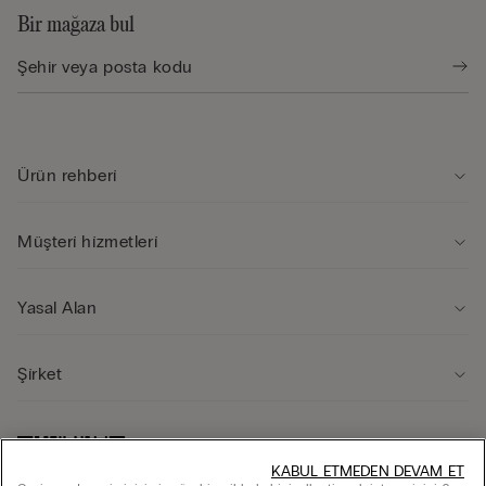
Bir mağaza bul
Ürün rehberi̇
Müşteri̇ hi̇zmetleri̇
Yasal Alan
Şi̇rket
KABUL ETMEDEN DEVAM ET