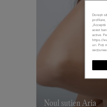
Dorești s
profilare
„Acceptă t
acest ban
active. Pe
https://w
uri. Poți 
secțiunea 
Noul sutien Aria