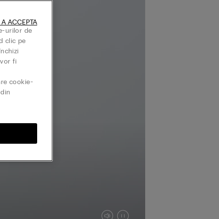
 A ACCEPTA
e-urilor de
d clic pe
închizi
vor fi
are cookie-
din