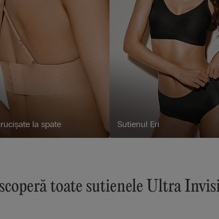
crucișate la spate
Sutienul Eri
coperă toate sutienele Ultra Invis