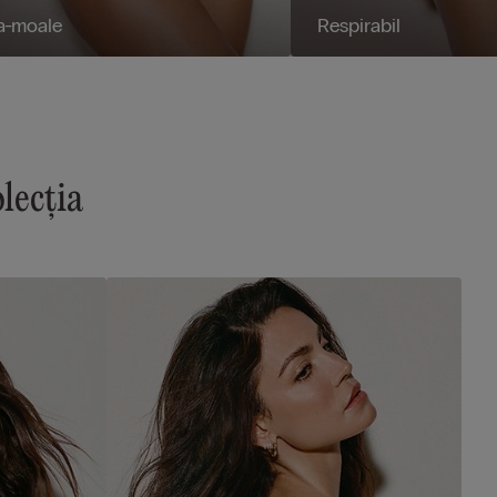
ra-moale
Respirabil
olecția