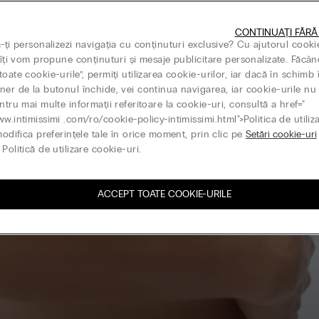
CONTINUAȚI FĂRĂ
ă-ți personalizezi navigația cu conținuturi exclusive? Cu ajutorul cooki
, îți vom propune conținuturi și mesaje publicitare personalizate. Făcân
oate cookie-urile”, permiți utilizarea cookie-urilor, iar dacă în schimb 
ner de la butonul închide, vei continua navigarea, iar cookie-urile nu 
ntru mai multe informații referitoare la cookie-uri, consultă a href="
ww.intimissimi .com/ro/cookie-policy-intimissimi.html">Politica de utiliz
modifica preferințele tale în orice moment, prin clic pe
Setări cookie-uri
Politică de utilizare cookie-uri.
ACCEPT TOATE COOKIE-URILE