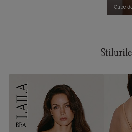
Cupe de
Stiluril