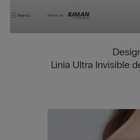
Meniu
Pentru el:
Sutiene Ultra Invisibl
Sutien
Design 
Bustieră
Aria din
199,90
Linia Ultra Invisible 
Microfibră
RON