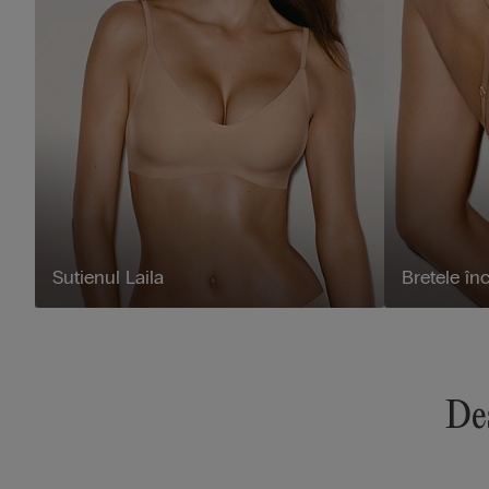
Sutienul Laila
Bretele în
Des