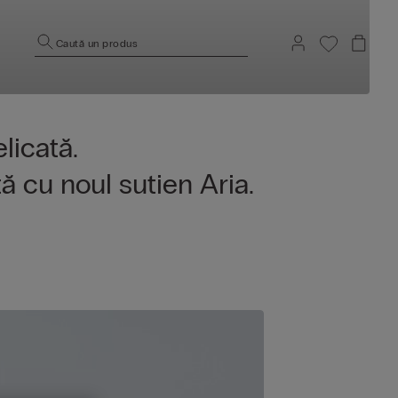
Caută un produs
elicată.
tă cu noul sutien Aria.