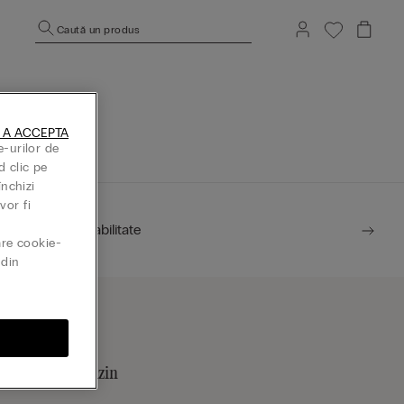
Caută un produs
rincipală.
 A ACCEPTA
e-urilor de
d clic pe
închizi
vor fi
Sustenabilitate
are cookie-
din
ăsește un magazin