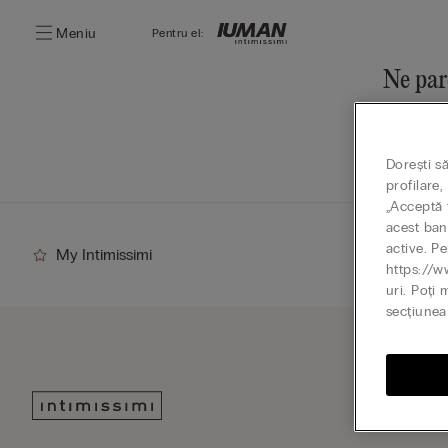
Meniu
Pentru el:
Ne par
Poți desc
Mergi 
Dorești s
profilare
„Acceptă t
acest ban
active. Pe
My Intimissimi
https://w
uri. Poți 
secțiunea 
Abone