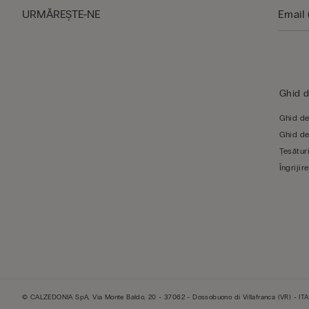
URMĂREŞTE-NE
Ghid 
Ghid de
Ghid de
Țesături
Îngrijire
© CALZEDONIA SpA, Via Monte Baldo, 20 - 37062 - Dossobuono di Villafranca (VR) - ITA