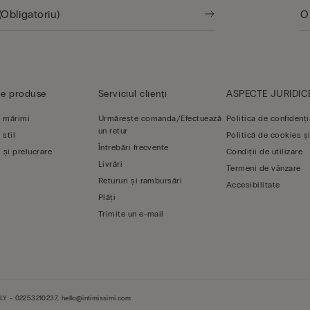
de produse
Serviciul clienți
ASPECTE JURIDIC
 mărimi
Urmărește comanda/Efectuează
Politica de confidenți
un retur
 stil
Politică de cookies și
Întrebări frecvente
 și prelucrare
Condiții de utilizare
Livrări
Termeni de vânzare
Retururi și rambursări
Accesibilitate
Plăți
Trimite un e-mail
LY - 02253210237, hello@intimissimi.com