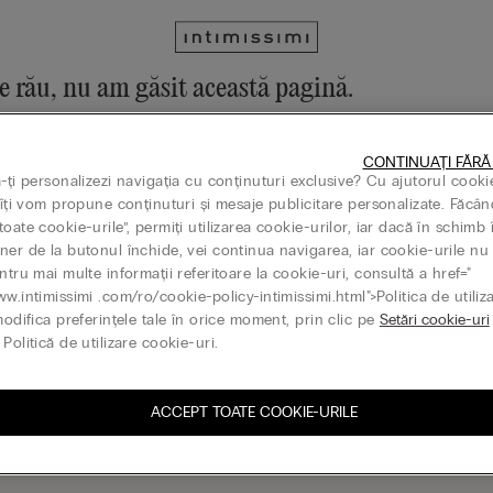
e rău, nu am găsit această pagină.
operi în continuare colecția noastră din meniu sau accesând pagina p
CONTINUAȚI FĂRĂ
la pagina principală
ă-ți personalizezi navigația cu conținuturi exclusive? Cu ajutorul cooki
, îți vom propune conținuturi și mesaje publicitare personalizate. Făcân
oate cookie-urile”, permiți utilizarea cookie-urilor, iar dacă în schimb 
ner de la butonul închide, vei continua navigarea, iar cookie-urile nu 
ntru mai multe informații referitoare la cookie-uri, consultă a href="
Gift card
ww.intimissimi .com/ro/cookie-policy-intimissimi.html">Politica de utiliz
modifica preferințele tale în orice moment, prin clic pe
Setări cookie-uri
Politică de utilizare cookie-uri.
ACCEPT TOATE COOKIE-URILE
ază-te la newsletter
G