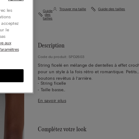
Trouver ma taille
Guide des tailles
ec les
Guide
des
ations
tailles
s acceptez
ur le
pas
ive aux
Description
Paramètres
Code du produit: SPD2603
String ficelé en mélange de dentelles à effet croc
pour un style à la fois rétro et romantique. Petits
boutons revêtus à l’arrière.
• String ficelle
• Taille basse
• Doublure intérieure 100 % coton
En savoir plus
• Coupe ajustée
• Le mannequin mesure 1,75 m et porte une taille
Complétez votre look