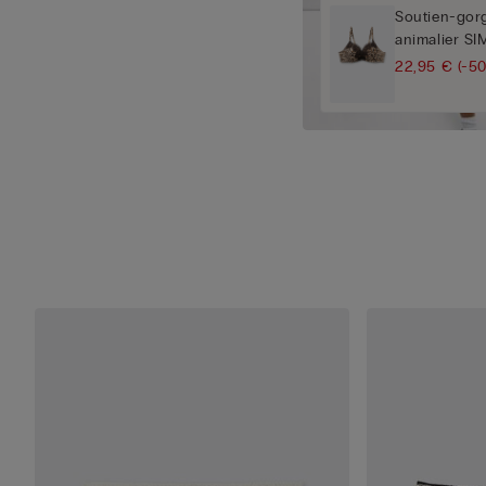
Soutien-gor
animalier S
22,95 €
(-5