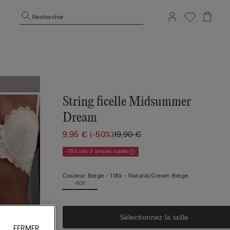
Rechercher
String ficelle Midsummer
Dream
9,95 €
(-50%)
19,90 €
-70% dès 3 articles soldés
Couleur:
Beige -
118k - Natural/cream Beige
-50%
Sélectionnez la taille
FERMER