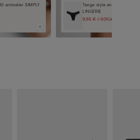
80 animalier SIMPLY
Tanga style années 80 THE
LINGERIE
9,95 €
(-50%)
19,90 €