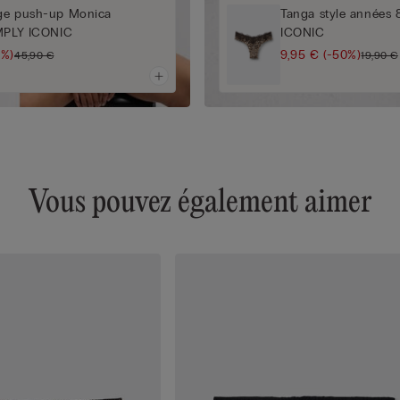
ge push-up Monica
Tanga style années 
IMPLY ICONIC
ICONIC
0%)
9,95 €
(-50%)
45,90 €
19,90 €
Vous pouvez également aimer