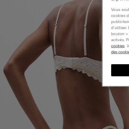
Vous souh
cookies d
publicita
d'utilise
bouton « 
activés. 
cookies
. 
des cooki