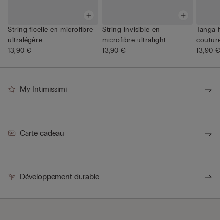
String ficelle en microfibre
String invisible en
Tanga 
ultralégère
microfibre ultralight
coutur
13,90 €
13,90 €
13,90 
My Intimissimi
Carte cadeau
Développement durable