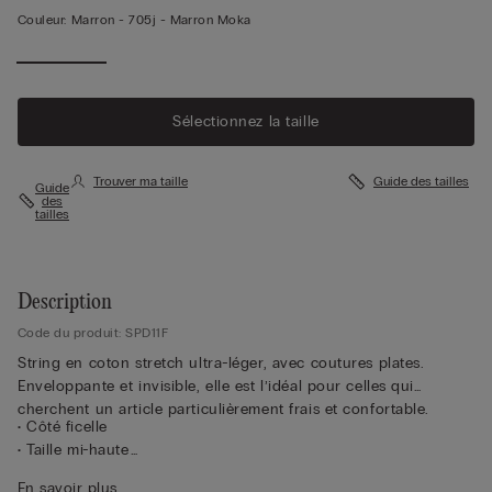
Couleur:
Marron -
705j - Marron Moka
Sélectionnez la taille
Trouver ma taille
Guide des tailles
Guide
des
tailles
Description
Code du produit: SPD11F
String en coton stretch ultra-léger, avec coutures plates.
Enveloppante et invisible, elle est l’idéal pour celles qui
cherchent un article particulièrement frais et confortable.
• Côté ficelle
• Taille mi-haute
• Doublure intérieure 100 % coton
En savoir plus