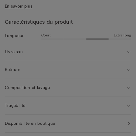
• Petit logo à l’arrière
seulement comme maillot de bain, mais aussi comme un short
En savoir plus
• Modèle mi-long
d'été pour les moments de loisirs en plein air.
• Coupe droite
• Le mannequin mesure 1,85 m et porte une taille L
Caractéristiques du produit
Court
Extra long
Longueur
Livraison
Retours
Composition et lavage
Traçabilité
Disponibilité en boutique