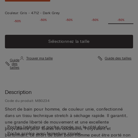
Couleur:
Gris -
4712 - Dark Grey
-50%
-50%
-50%
-50%
-50%
-50%
Sélectionnez la taille
Trouver ma taille
Guide des tailles
Guide
des
tailles
Description
Code du produit: MB0234
Short de bain pour homme, de couleur unie, confectionné
dans un tissu technique stretch à séchage rapide. Il garantit
une grande liberté de mouvement et une excellente
• Poches latérales et poche zippée sur le côté droit
polyvalence pour toutes les occasions. Polyvalent et
• Poche arrière avec fermeture zippée
performant, ce short de bain pour homme peut être porté non