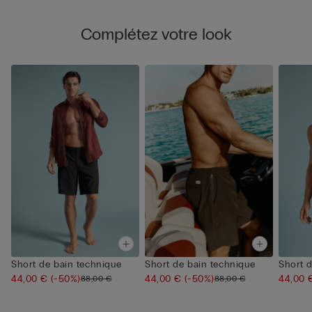
Complétez votre look
Short de bain technique
Short de bain technique
Short 
44,00 €
(-50%)
44,00 €
(-50%)
44,00
88,00 €
88,00 €