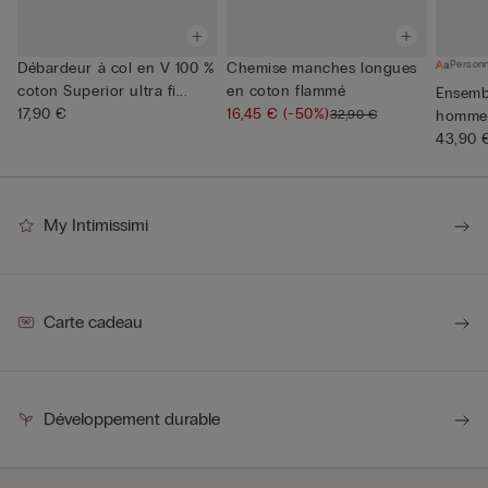
Personn
Débardeur à col en V 100 %
Chemise manches longues
coton Superior ultra fi...
en coton flammé
Ensemb
17,90 €
16,45 €
(-50%)
32,90 €
homme 
Supérie
43,90 
My Intimissimi
Carte cadeau
Développement durable