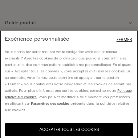
Guide produit
Expérience personnalisée
FERMER
Service client
Vous souhaitez personnaliser votre navigation avec des contenus
exclusifs ? Avec les cookies de profilage, nous pouvons vous offrir des
Données légales
contenus et des communications publicitaires personnalisées. En cliquant
sur « Accepter tous les cookies », vous acceptez d'utiliser les cookies. Si
au contraire, vous fermez cette bannière en appuyant sur le bouton
Société
« Fermer », vous continuerez votre navigation et les cookies ne seront pas
activés. Pour plus d'informations sur les cookies, consultez notre
Politique
relative aux cookies
. Vous pouvez modifier à tout moment vos préférences
en cliquant sur
Paramètres des cookies
présents dans la politique relative
© CALZEDONIA SpA, Via Monte Baldo, 20 - 37062 - Dossobuono di Villafranca (VR) -
aux cookies.
ITALY - 02253210237, hello@intimissimi.com
ACCEPTER TOUS LES COOKIES
Sélectionnez la taille
Visitez l’e-store de votre
United States