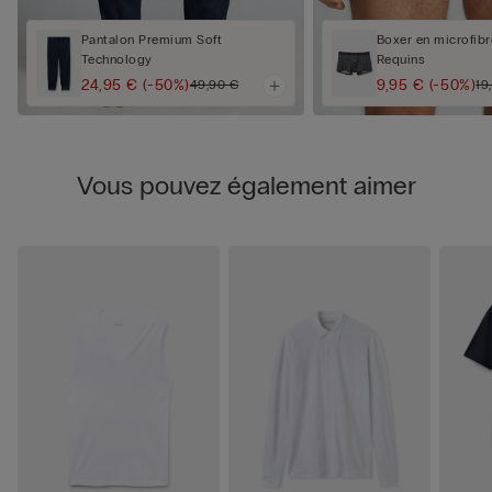
Pantalon Premium Soft
Boxer en microfib
Technology
Requins
24,95 €
(-50%)
9,95 €
(-50%)
49,90 €
19
Vous pouvez également aimer