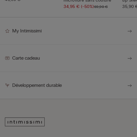
microfibre sans couture
up SIM
34,95 €
(-50%)
u...
35,90 
69,90 €
My Intimissimi
Carte cadeau
Développement durable