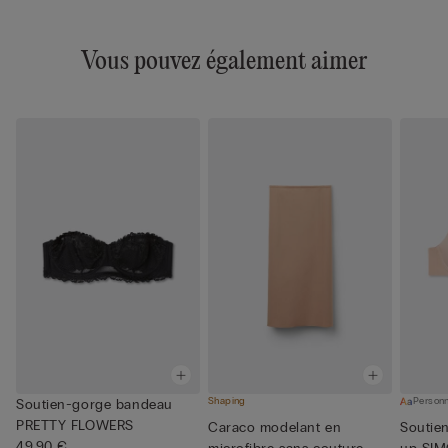
Vous pouvez également aimer
Shaping
Personn
Soutien-gorge bandeau
PRETTY FLOWERS
Caraco modelant en
Soutie
49,90 €