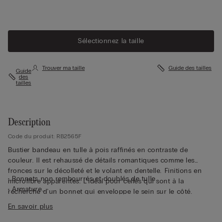
Sélectionnez la taille
Trouver ma taille
Guide des tailles
Guide
des
tailles
Description
Code du produit: RB2565F
Bustier bandeau en tulle à pois raffinés en contraste de
couleur. Il est rehaussé de détails romantiques comme les
fronces sur le décolleté et le volant en dentelle. Finitions en
• Bonnets non rembourrés et doublés de tulle
microfibre apparentes. L'idéal pour celles qui sont à la
• Armature
recherche d'un bonnet qui enveloppe le sein sur le côté.
• Baleines latérales
Parfait porté seul comme un top ou sous une veste avec un
En savoir plus
• Dos doublé de tulle
pantalon taille haute.
• Bande en silicone sur les bonnets et le tour de poitrine