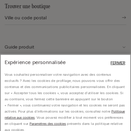
Trouver une boutique
Guide produit
Expérience personnalisée
FERMER
Service client
Vous souhaitez personnaliser votre navigation avec des contenus
exclusifs ? Avec les cookies de profilage, nous pouvons vous offrir des
Données légales
contenus et des communications publicitaires personnalisées. En cliquant
sur « Accepter tous les cookies », vous acceptez d'utiliser les cookies. Si
au contraire, vous fermez cette bannière en appuyant sur le bouton
Société
« Fermer », vous continuerez votre navigation et les cookies ne seront pas
activés. Pour plus d'informations sur les cookies, consultez notre
Politique
relative aux cookies
. Vous pouvez modifier à tout moment vos préférences
en cliquant sur
Paramètres des cookies
présents dans la politique relative
© CALZEDONIA SpA, Via Monte Baldo, 20 - 37062 - Dossobuono di Villafranca (VR) -
aux cookies.