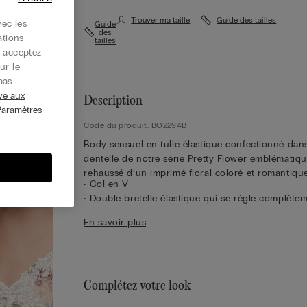
Trouver ma taille
Guide des tailles
ec les
Guide
des
ations
tailles
s acceptez
ur le
pas
ive aux
Description
Paramètres
Code du produit: BO2294B
Body sensuel en tulle élastique confectionné dans
dentelle de notre série Pretty Flower emblématiqu
rehaussé d’un imprimé floral coloré et romantique
• Col en V
• Double bretelle élastique qui se règle complète
dans le dos
En savoir plus
• Modèle tanga
• Fermeture à petits boutons-pression
• Épouse délicatement le corps
• La mannequin mesure 1,75 m et porte une taille 
Complétez votre look