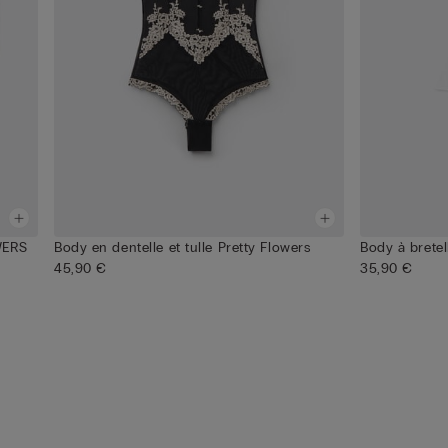
WERS
Body en dentelle et tulle Pretty Flowers
Body à brete
45,90 €
35,90 €