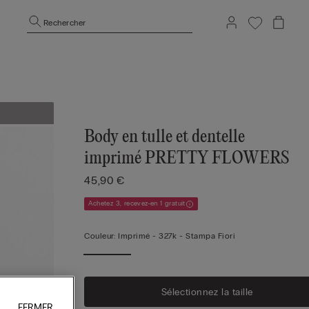
Rechercher
Body en tulle et dentelle
imprimé PRETTY FLOWERS
45,90 €
Achetez 3, recevez-en 1 gratuit
Couleur:
Imprimé -
327k - Stampa Fiori
Sélectionnez la taille
FERMER