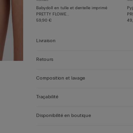
Nouveau
Nou
Babydoll en tulle et dentelle imprimé
Py
PRETTY FLOWE...
PR
59,90 €
49
Livraison
Retours
Composition et lavage
Traçabilité
Disponibilité en boutique