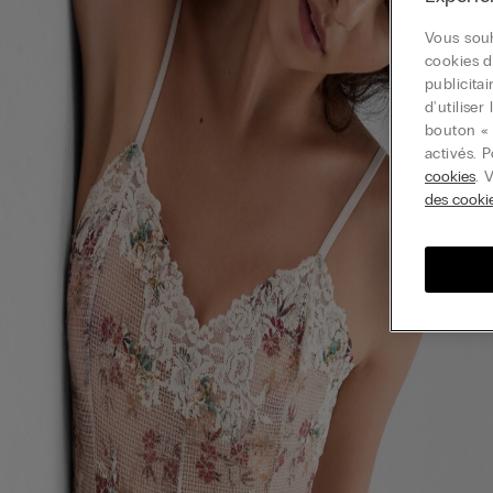
Vous souh
cookies d
publicita
d'utilise
bouton « 
activés. 
cookies
. 
des cooki