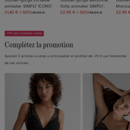
Soutien-gorge corbeille
Soutien-gorge balconnet
Soutie
animalier SIMPLY ICONIC
Sofia animalier SIMPLY
Monica
21,45 €
(-50%)
ICO...
22,95 €
(-50%)
ICON...
22,95
42,90 €
45,90 €
-70% dès 3 articles soldés
Complétez la promotion
Ajoutez 3 articles ou plus à votre panier et profitez de -70 % sur l'ensemble
de ces articles.