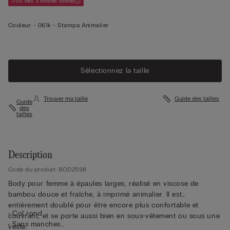
-70% dès 3 articles soldés
Couleur:
-
061k - Stampa Animalier
Sélectionnez la taille
Trouver ma taille
Guide des tailles
Guide
des
tailles
Description
Code du produit: BOD2598
Body pour femme à épaules larges, réalisé en viscose de
bambou douce et fraîche, à imprimé animalier. Il est
entièrement doublé pour être encore plus confortable et
• Col rond
couvrant, et se porte aussi bien en sous-vêtement ou sous une
• Sans manches
veste.