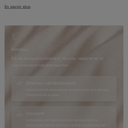
• Modèle tanga
En savoir plus
• Fermeture à petits boutons-pression
• Enveloppe délicatement le corps
• La mannequin mesure 1,75 m et porte une taille S
Bambou
Fibres exceptionnellement douces, respirantes et
naturellement rafraîchissantes
Douceur rafraîchissante
Naturellement absorbante et respirante, elle éloigne
l’humidité de la peau.
Innovant
Le bambou est une ressource renouvelable à
croissance rapide que nous avons transformée en