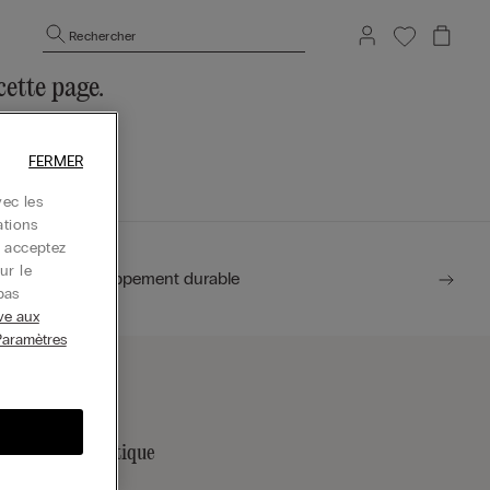
Rechercher
ette page.
’accueil.
FERMER
ec les
ations
s acceptez
ur le
Développement durable
pas
ive aux
Paramètres
rouver une boutique