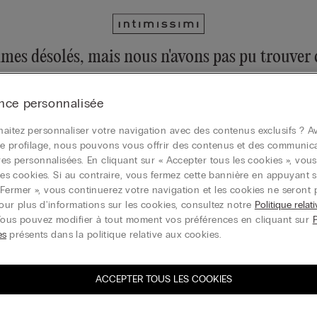
es désolés, mais nous n'avons pas pu trouver c
ujours explorer notre collection via le menu ou en visitant la page d
nce personnalisée
la page d’accueil
aitez personnaliser votre navigation avec des contenus exclusifs ? Av
e profilage, nous pouvons vous offrir des contenus et des communic
ires personnalisées. En cliquant sur « Accepter tous les cookies », vou
r les cookies. Si au contraire, vous fermez cette bannière en appuyant s
Carte cadeau
Fermer », vous continuerez votre navigation et les cookies ne seront 
Pour plus d'informations sur les cookies, consultez notre
Politique relat
Vous pouvez modifier à tout moment vos préférences en cliquant sur
es
présents dans la politique relative aux cookies.
ACCEPTER TOUS LES COOKIES
vez-vous à la newsletter
T