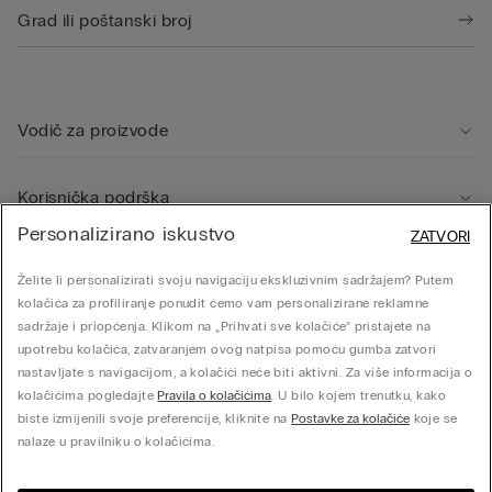
Vodič za proizvode
Korisnička podrška
Personalizirano iskustvo
ZATVORI
Pravno područje
Želite li personalizirati svoju navigaciju ekskluzivnim sadržajem? Putem
kolačića za profiliranje ponudit ćemo vam personalizirane reklamne
sadržaje i priopćenja. Klikom na „Prihvati sve kolačiće” pristajete na
Tvrtka
upotrebu kolačića, zatvaranjem ovog natpisa pomoću gumba zatvori
nastavljate s navigacijom, a kolačići neće biti aktivni. Za više informacija o
kolačićima pogledajte
Pravila o kolačićima
. U bilo kojem trenutku, kako
biste izmijenili svoje preferencije, kliknite na
Postavke za kolačiće
koje se
© CALZEDONIA SpA, Via Monte Baldo, 20 - 37062 - Dossobuono di Villafranca (VR) -
nalaze u pravilniku o kolačićima.
ITALY - 02253210237, hello@intimissimi.com