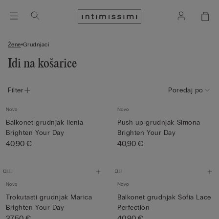
Žene
Grudnjaci
Idi na košarice
Filter
Poredaj po
Novo
Novo
Balkonet grudnjak Ilenia
Push up grudnjak Simona
Brighten Your Day
Brighten Your Day
40,90 €
40,90 €
Novo
Novo
Trokutasti grudnjak Marica
Balkonet grudnjak Sofia Lace
Brighten Your Day
Perfection
37,50 €
40,90 €