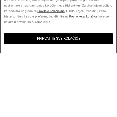
upotrebu kolačića, zatvaranjem ovog natpisa pomoću gumba zatvori
nastavljate s navigacijom, a kolačići neće biti aktivni. Za više informacija o
kolačićima pogledajte
Pravila o kolačićima
. U bilo kojem trenutku, kako
biste izmijenili svoje preferencije, kliknite na
Postavke za kolačiće
koje se
nalaze u pravilniku o kolačićima.
PRIHVATITE SVE KOLAČIĆE
Posjeti online trgovinu za
Sjedinjene Države
Vašu zemlju:
Poredaj po
Noviteti
Najprodavaniji
My Intimissimi
Cijena veća prema manjoj
Cijena manja prema većoj
Darovna kartica