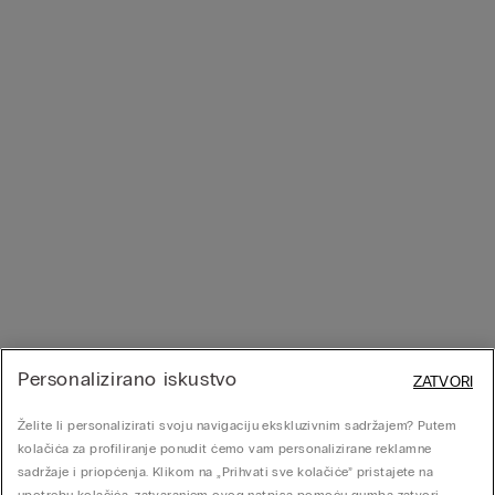
Personalizirano iskustvo
ZATVORI
Želite li personalizirati svoju navigaciju ekskluzivnim sadržajem? Putem
kolačića za profiliranje ponudit ćemo vam personalizirane reklamne
sadržaje i priopćenja. Klikom na „Prihvati sve kolačiće” pristajete na