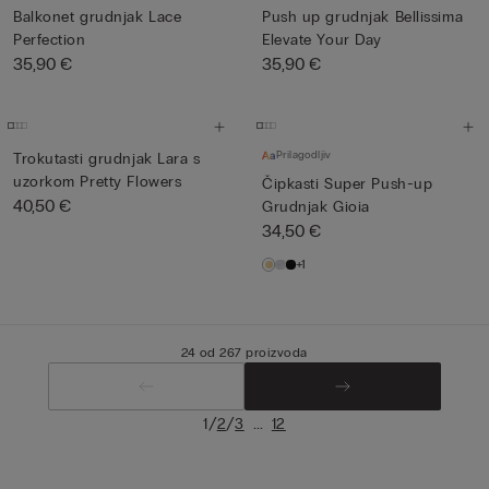
Balkonet grudnjak Lace
Push up grudnjak Bellissima
Perfection
Elevate Your Day
35,90 €
35,90 €
Prilagodljiv
Trokutasti grudnjak Lara s
uzorkom Pretty Flowers
Čipkasti Super Push-up
40,50 €
Grudnjak Gioia
34,50 €
+1
24 od 267 proizvoda
/
/
...
1
2
3
12