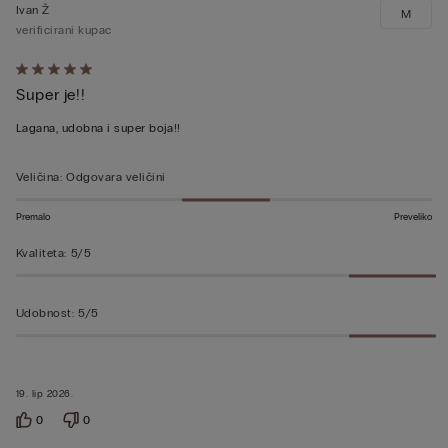
Ivan Ž
M
verificirani kupac
Dali
Super je!!
ste
ocjenu
Lagana, udobna i super boja!!
5
od
Veličina
:
Odgovara veličini
5
Premalo
Preveliko
Kvaliteta
:
5/5
Udobnost
:
5/5
19. lip 2026.
0
0