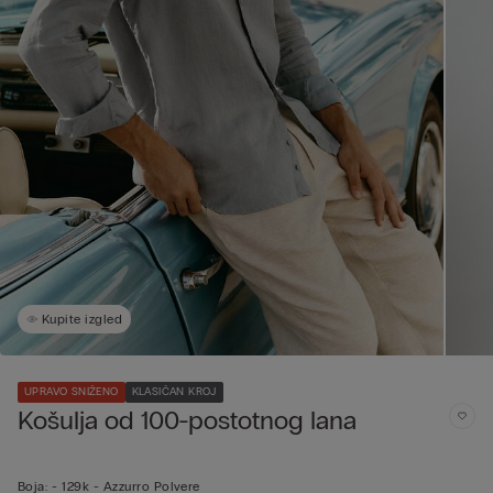
Kupite izgled
UPRAVO SNIŽENO
KLASIČAN KROJ
Košulja od 100-postotnog lana
Boja:
-
129k - Azzurro Polvere