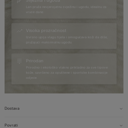
Svježina i ugoda
Lan pruža nevjerojatnu svježinu i ugodu, idealnu za
vruće dane.
Visoka prozračnost
Izvrsno upija vlagu tijela i omogućava koži da diše,
pružajući maksimalnu ugodu.
Prirodan
Prirodno i ekološko vlakno prikladno za sve tipove
kože, savršeno za opuštene i sportske kombinacije
odjeće.
Dostava
Povrati