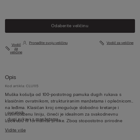
Odaberite veličinu
Pronađite svoju veličinu
Vodič za veličine
Vodič
za
veličine
Opis
Kod artikla: CLU115
Muška košulja od 100-postotnog pamuka dugih rukava s
klasičnim ovratnikom, strukturiranim manžetama i oplećnicom
na leđima. Klasičan kroj omogućuje slobodno kretanje i
• ovratnik
uravnoteženu liniju, čineći je idealnom za svakodnevnu
• dugi rukavi s manžetama
upotrebu ili formalnije prilike. Zbog stopostotno prirodne
• klasičan kroj
tkanine ova je lanena košulja dugih rukava iznimno prozračna
Vidite više
• model je visok 185 cm i nosi veličinu L
te posjeduje termoregulacijska svojstva, što je čini savršenom