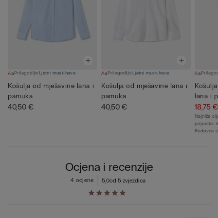
Prilagodljiv
Ljetni must-have
Prilagodljiv
Ljetni must-have
Prilagod
Košulja od mješavine lana i
Košulja od mješavine lana i
Košulja
pamuka
pamuka
lana i
40,50 €
40,50 €
18,75 €
Najniža ci
popusta:
Redovna c
Ocjena i recenzije
4 ocjene
5,0
od 5 zvjezdica