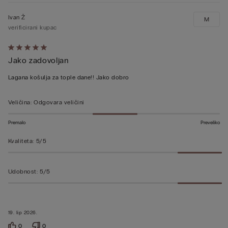
Ivan Ž
M
verificirani kupac
Dali
Jako zadovoljan
ste
ocjenu
Lagana košulja za tople dane!! Jako dobro
5
od
Veličina
:
Odgovara veličini
5
Premalo
Preveliko
Kvaliteta
:
5/5
Udobnost
:
5/5
19. lip 2026.
0
0