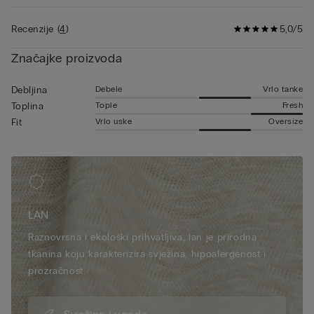
za nošenje ispod laganih sakoa ili poviše ljetnih majica kratkih
rukava.
Recenzije
(
4
)
5,0/5
Značajke proizvoda
Debele
Vrlo tanke
Debljina
Tople
Fresh
Toplina
Vrlo uske
Oversize
Fit
LAN
Raznovrsna i ekološki prihvatljiva, lan je prirodna
tkanina koju karakterizira svježina, hipoalergenost i
prozračnost.