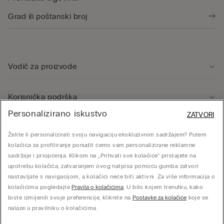
Vodič za proizvode
Korisnička podrška
Personalizirano iskustvo
ZATVORI
Pravno područje
Želite li personalizirati svoju navigaciju ekskluzivnim sadržajem? Putem
kolačića za profiliranje ponudit ćemo vam personalizirane reklamne
sadržaje i priopćenja. Klikom na „Prihvati sve kolačiće” pristajete na
Tvrtka
upotrebu kolačića, zatvaranjem ovog natpisa pomoću gumba zatvori
nastavljate s navigacijom, a kolačići neće biti aktivni. Za više informacija o
kolačićima pogledajte
Pravila o kolačićima
. U bilo kojem trenutku, kako
biste izmijenili svoje preferencije, kliknite na
Postavke za kolačiće
koje se
© CALZEDONIA SpA, Via Monte Baldo, 20 - 37062 - Dossobuono di Villafranca (VR) -
nalaze u pravilniku o kolačićima.
ITALY - 02253210237, hello@intimissimi.com