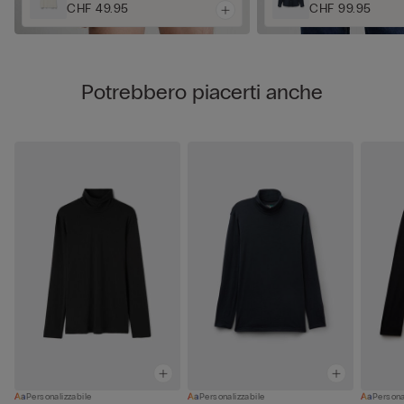
CHF 49.95
CHF 99.95
Potrebbero piacerti anche
Personalizzabile
Personalizzabile
Persona