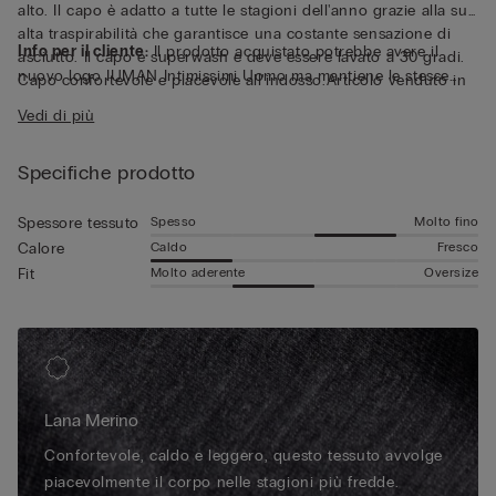
alto. Il capo è adatto a tutte le stagioni dell'anno grazie alla sua
alta traspirabilità che garantisce una costante sensazione di
Info per il cliente:
Il prodotto acquistato potrebbe avere il
asciutto. Il capo è superwash e deve essere lavato a 30 gradi.
nuovo logo IUMAN Intimissimi Uomo ma mantiene le stesse
Capo confortevole e piacevole all'indosso.Articolo venduto in
caratteristiche di tessuto, vestibilità e rifiniture di quello
esclusiva online e nei negozi Intimissimi Uomo.
Vedi di più
presentato in questa pagina.
Specifiche prodotto
Spesso
Molto fino
Spessore tessuto
Caldo
Fresco
Calore
Molto aderente
Oversize
Fit
Lana Merino
Confortevole, caldo e leggero, questo tessuto avvolge
piacevolmente il corpo nelle stagioni più fredde.