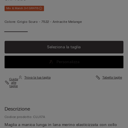
Mix & Match 3+1 GRATIS
Colore:
Grigio Scuro -
7522 - Antracite Melange
Seleziona la taglia
Personalizza
Trova la tua taglia
Tabella taglie
Guida
alle
taglie
Descrizione
Codice prodotto: CLU17A
Maglia a manica lunga in lana merino elasticizzata con collo