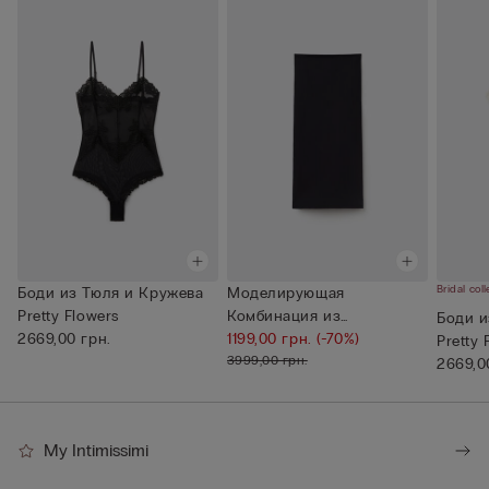
Bridal coll
Боди из Тюля и Кружева
Моделирующая
Pretty Flowers
Комбинация из
Боди и
2669,00 грн.
Микрофибры Без Швов
1199,00 грн.
(-70%)
Pretty 
3999,00 грн.
2669,0
My Intimissimi