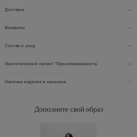
• Превосходная поддержка
• Подчеркивает зону декольте, округляя формы
Доставка
• Рост модели: 175 см. Размер изделия на фотографии: 2B /
75B / 34B / 85B / 42B
Возвраты
Состав и уход
Экологический проект "Прослеживаемость"
Наличие изделия в магазине
Дополните свой образ