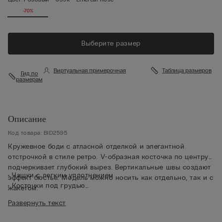
-70%
Выберите размер
Виртуальная примерочная
Таблица размеров
Гид по
размерам
Описание
Код товара: BID2595
Кружевное боди с атласной отделкой и элегантной
отстрочкой в стиле ретро. V-образная косточка по центру
подчеркивает глубокий вырез. Вертикальные швы создают
• Чашки с легким уплотнением
эффект бюстье. Модель можно носить как отдельно, так и с
• Косточки под грудью
жакетом.
• Пояс с подкладкой из тюля
Развернуть текст
• Бюстгальтер застегивается на крючки
• Эластичные бретели регулируются на спинке