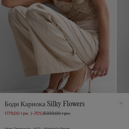
Боди Кариока Silky Flowers
1779,00 грн.
(-70%)
5939,00 грн.
Цвет:
Телесный -
447j - Mandorla Beige