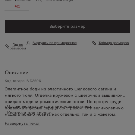
-70%
Выберите размер
Виртуальная примерочная
Таблица размеров
Гид по
размерам
Описание
Код товара: BID2596
Элегантное боди из эластичного шелкового сатина и
мягкого тюля. Отделка кружевом с цветочной вышивкой
придает модели романтические нотки. По центру груди
• Чашки «кариока» с легким уплотнением
подвеска в форме сердца со стразом. Эту великолепную
• Косточки под грудью
модель можно носить как отдельно, так и с жакетом.
• Съемная подвеска на карабине
Развернуть текст
• Пояс с подкладкой из тюля
• Бюстгальтер застегивается на крючки