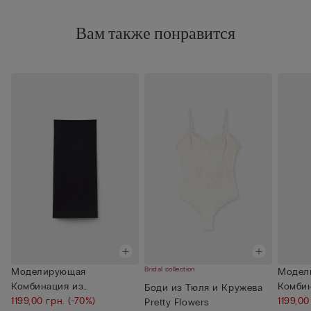
Вам также понравится
Bridal collection
Моделирующая
Модел
Комбинация из
Комби
Боди из Тюля и Кружева
Микрофибры Без Швов
1199,00 грн.
(-70%)
Микро
1199,00
Pretty Flowers