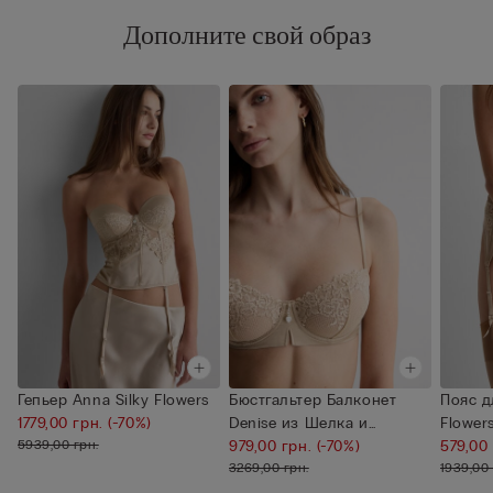
Дополните свой образ
Гепьер Anna Silky Flowers
Бюстгальтер Балконет
Пояс д
1779,00 грн.
(-70%)
Denise из Шелка и
Flower
5939,00 грн.
Кружева Sil...
979,00 грн.
(-70%)
579,00
3269,00 грн.
1939,00 