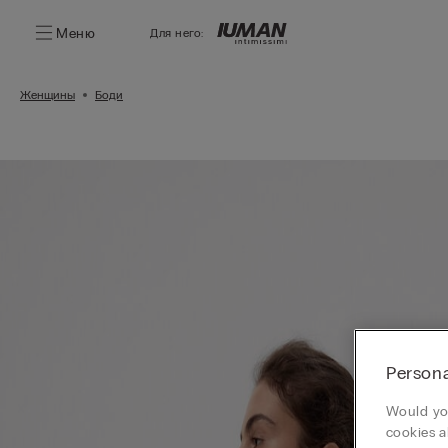
Меню
Для него:
Женщины
Боди
Persona
Would you
cookies a