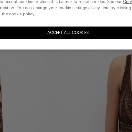
to accept cookies or close this banner to reject cookies. See our
Cook
rmation. You can change your cookie settings at any time by clickin
 the cookie policy.
ACCEPT ALL COOKIES