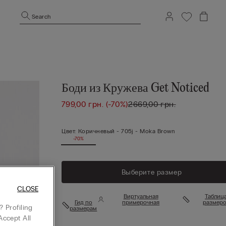
Search
Боди из Кружева Get Noticed
799,00 грн.
(-70%)
2669,00 грн.
Цвет:
Коричневый -
705j - Moka Brown
-70%
Выберите размер
CLOSE
Виртуальная
Таблиц
Гид по
примерочная
размеро
 Profiling
размерам
Accept All