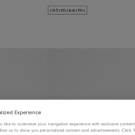
lized Experience
 like to customize your navigation experience with exclusive content?
llow us to show you personalized content and advertisements. Click “