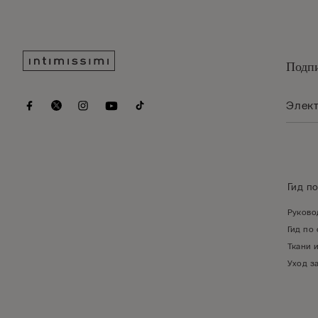
Подпи
Гид п
Руково
Гид по
Ткани 
Уход з