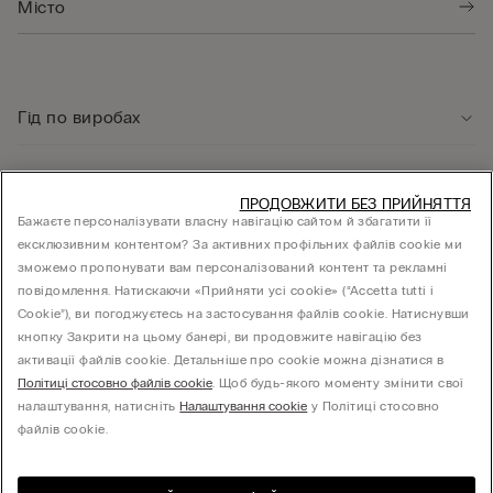
Гід по виробах
Служба підтримки клієнтів
ПРОДОВЖИТИ БЕЗ ПРИЙНЯТТЯ
Бажаєте персоналізувати власну навігацію сайтом й збагатити її
ексклюзивним контентом? За активних профільних файлів cookie ми
Юридична інформація
зможемо пропонувати вам персоналізований контент та рекламні
повідомлення. Натискаючи «Прийняти усі cookie» (“Accetta tutti i
Cookie”), ви погоджуєтесь на застосування файлів cookie. Натиснувши
КОМПАНІЯ
кнопку Закрити на цьому банері, ви продовжите навігацію без
активації файлів cookie. Детальніше про cookie можна дізнатися в
Політиці стосовно файлів cookie
. Щоб будь-якого моменту змінити свої
налаштування, натисніть
Налаштування cookie
у Політиці стосовно
Товариство з обмеженою відповідальністю "МНС ІНВЕСТМЕНТ" - 01014, місто Київ,
файлів cookie.
вул. С.Струтинського, будинок 13-15