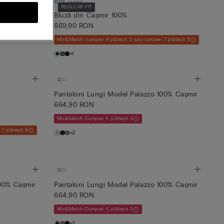
100% cașmir
ătase
REGULAR FIT
Bluză din Cașmir 100%
669,90 RON
Mix&Match: cumperi 4 plătești 3 sau cumperi 7 plătești 5
+1
Pantaloni Lungi Model Palazzo 100% Cașmir
664,90 RON
Mix&Match Cumperi 4, plătești 3
7 plătești 5
+2
100% Cașmir
Pantaloni Lungi Model Palazzo 100% Cașmir
664,90 RON
Mix&Match Cumperi 4, plătești 3
+2