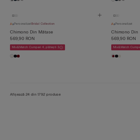
Personalizat
Bridal Collection
Personalizat
Chimono Din Mătase
Chimono Din 
569,90 RON
569,90 RON
Mix&Match Cumperi 4, plătești 3
Mix&Match Cumperi
Afișează 24 din 1792 produse