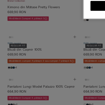
Bridal Collection
Neglijeu De L
669,90 RON
Kimono din Mătase Pretty Flowers
669,90 RON
Mix&Match Cumperi
Mix&Match Cumperi 4, plătești 3
100% cașmir
100% cașmir
REGULAR FIT
REGULAR FIT
Bluză din Cașmir 100%
Bluză din Caș
669,90 RON
669,90 RON
Mix&Match: cumperi 4 plătești 3 sau cumperi 7 plătești 5
Mix&Match: cumperi
+1
+1
Pantaloni Lungi Model Palazzo 100% Cașmir
Pantaloni Lun
664,90 RON
664,90 RON
Mix&Match Cumperi 4, plătești 3
Mix&Match Cumperi
+2
+2