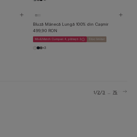
Bluză Mânecă Lungă 100% din Cașmir
499,90 RON
Mix&Match Cumperi 4, plătești 3
Stoc limitat
+3
/
/
...
1
2
3
75