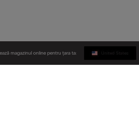
tează magazinul online pentru țara ta:
United States
Gift card