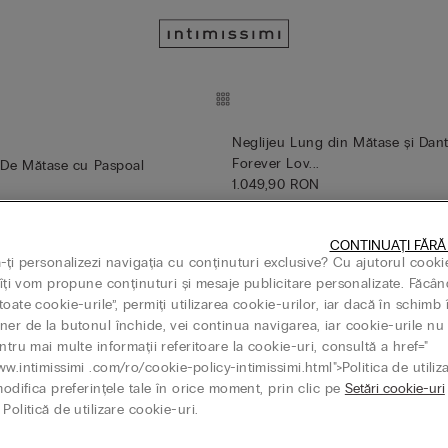
Neglijeu Lung din Mătase și Dan
Forever Lov...
 De Mătase cu Paspoal
1.049,90 RON
Mix&Match Cumperi 4, plătești 3
 4 plătești 3 sau cumperi 7 plătești 5
CONTINUAȚI FĂRĂ
ă-ți personalizezi navigația cu conținuturi exclusive? Cu ajutorul cooki
, îți vom propune conținuturi și mesaje publicitare personalizate. Făcân
Cordon 100% Cașmir
Cardigan cu Cordon 100% Cașmi
oate cookie-urile”, permiți utilizarea cookie-urilor, iar dacă în schimb 
769,90 RON
ner de la butonul închide, vei continua navigarea, iar cookie-urile nu 
ntru mai multe informații referitoare la cookie-uri, consultă a href="
 4, plătești 3
Mix&Match Cumperi 4, plătești 3
ww.intimissimi .com/ro/cookie-policy-intimissimi.html">Politica de utiliz
modifica preferințele tale în orice moment, prin clic pe
Setări cookie-uri
Politică de utilizare cookie-uri.