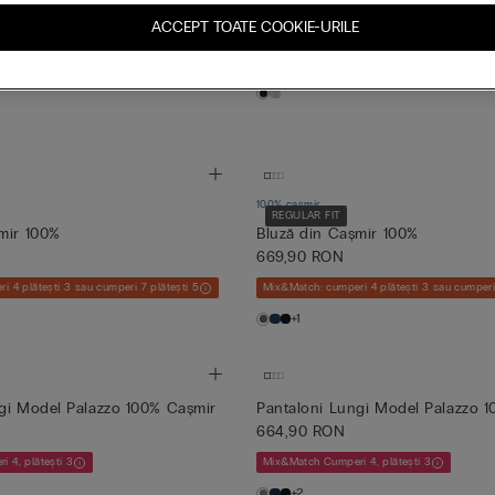
ungime Midi, Din Mătase
Neglijeu De Lungime Midi, Din M
ACCEPT TOATE COOKIE-URILE
669,90 RON
 4, plătești 3
Mix&Match Cumperi 4, plătești 3
100% cașmir
REGULAR FIT
mir 100%
Bluză din Cașmir 100%
669,90 RON
 4 plătești 3 sau cumperi 7 plătești 5
Mix&Match: cumperi 4 plătești 3 sau cumperi 
+1
gi Model Palazzo 100% Cașmir
Pantaloni Lungi Model Palazzo 
664,90 RON
 4, plătești 3
Mix&Match Cumperi 4, plătești 3
+2