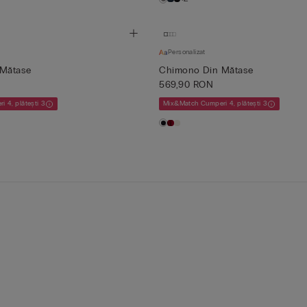
Personalizat
Mătase
Chimono Din Mătase
569,90 RON
 4, plătești 3
Mix&Match Cumperi 4, plătești 3