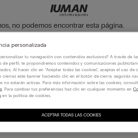
mos, no podemos encontrar esta página.
cubrir nuestra colección a través del menú o llegando a nuestra pág
ncia personalizada
ina de inicio
personalizar tu navegación con contenidos exclusivos? A través de la
is de perfil, te propondremos contenidos y comunicaciones publicitari
zados. Al hacer clic en "Aceptar todas las cookies", aceptas el uso de c
 cierras este banner haciendo clic en el botón de cierre, seguirás n
Departamento legal
es no estarán activas. Para más información sobre las cookies, consul
s
. Para cambiar tus preferencias haz clic en cualquier momento en
Co
s
en la política de cookies.
ACEPTAR TODAS LAS COOKIES
ibirse al Newsletter
L