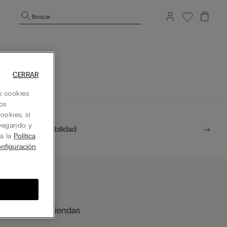
Buscar
ina de inicio.
CERRAR
s cookies
os
ookies; si
avegando y
Sostenibilidad
ta la
Política
nfiguración
ocalizador de tiendas