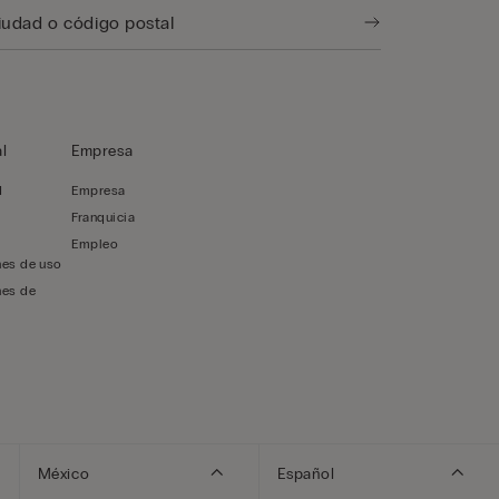
l
Empresa
d
Empresa
Franquicia
Empleo
nes de uso
nes de
México
Español