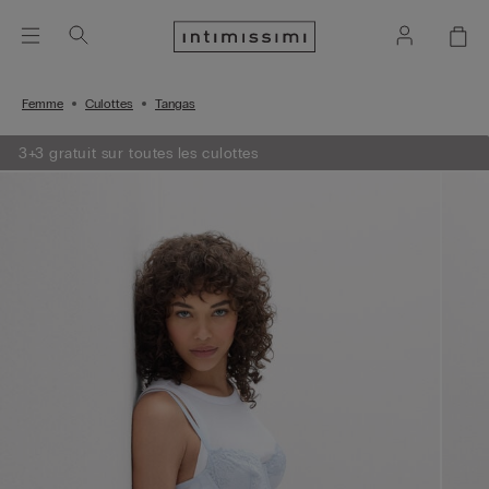
Femme
Culottes
Tangas
3+3 gratuit sur toutes les culottes