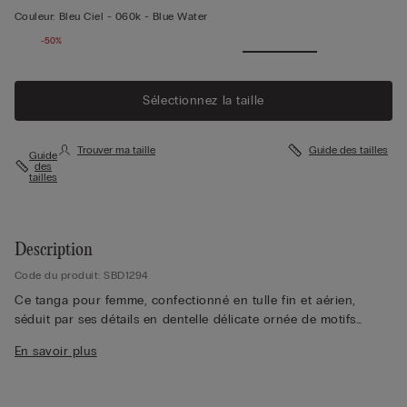
Couleur:
Bleu Ciel -
060k - Blue Water
-50%
Sélectionnez la taille
Trouver ma taille
Guide des tailles
Guide
des
tailles
Description
Code du produit: SBD1294
Ce tanga pour femme, confectionné en tulle fin et aérien,
séduit par ses détails en dentelle délicate ornée de motifs
floraux, offrant une allure à la fois élégante et raffinée. La
En savoir plus
dentelle sublime le devant et les bords arrière de ce tanga,
soulignant harmonieusement les courbes et mettant en valeur
la silhouette avec subtilité. Grâce à sa coupe en tanga, ce