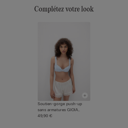
Complétez votre look
Soutien-gorge push-up
sans armatures GIOIA
PRETTY ...
49,90 €