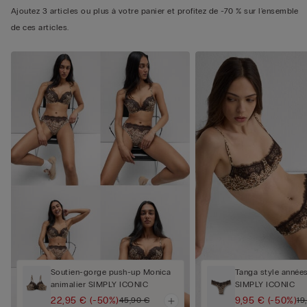
Ajoutez 3 articles ou plus à votre panier et profitez de -70 % sur l'ensemble
de ces articles.
Soutien-gorge push-up Monica
Tanga style années
animalier SIMPLY ICONIC
SIMPLY ICONIC
22,95 €
(-50%)
9,95 €
(-50%)
45,90 €
19