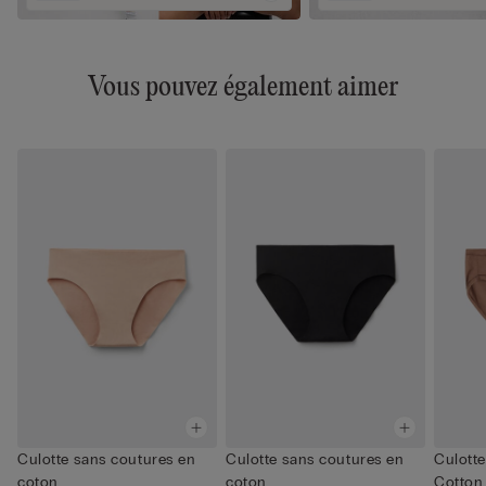
Vous pouvez également aimer
Culotte sans coutures en
Culotte sans coutures en
Culotte
coton
coton
Cotton