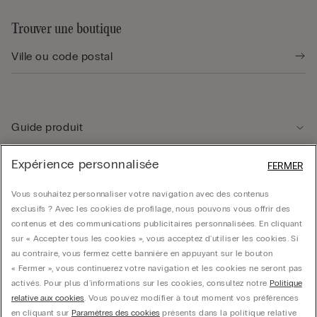
Trouver une boutique
Guide produit
Expérience personnalisée
FERMER
Service client
Vous souhaitez personnaliser votre navigation avec des contenus
exclusifs ? Avec les cookies de profilage, nous pouvons vous offrir des
Données légales
contenus et des communications publicitaires personnalisées. En cliquant
sur « Accepter tous les cookies », vous acceptez d'utiliser les cookies. Si
au contraire, vous fermez cette bannière en appuyant sur le bouton
Société
« Fermer », vous continuerez votre navigation et les cookies ne seront pas
activés. Pour plus d'informations sur les cookies, consultez notre
Politique
relative aux cookies
. Vous pouvez modifier à tout moment vos préférences
en cliquant sur
Paramètres des cookies
présents dans la politique relative