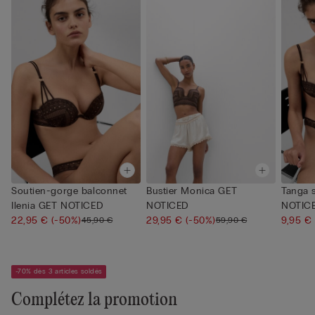
Soutien-gorge balconnet
Bustier Monica GET
Tanga 
Ilenia GET NOTICED
NOTICED
NOTIC
22,95 €
(-50%)
29,95 €
(-50%)
9,95 €
45,90 €
59,90 €
-70% dès 3 articles soldés
Complétez la promotion