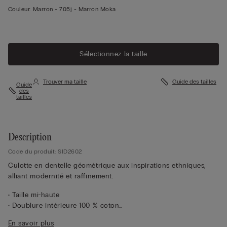
Couleur:
Marron -
705j - Marron Moka
Sélectionnez la taille
Trouver ma taille
Guide des tailles
Guide
des
tailles
Description
Code du produit: SID2602
Culotte en dentelle géométrique aux inspirations ethniques,
alliant modernité et raffinement.
• Taille mi-haute
• Doublure intérieure 100 % coton
• Coupe ajustée
En savoir plus
• Le mannequin mesure 1,75 m et porte une taille S