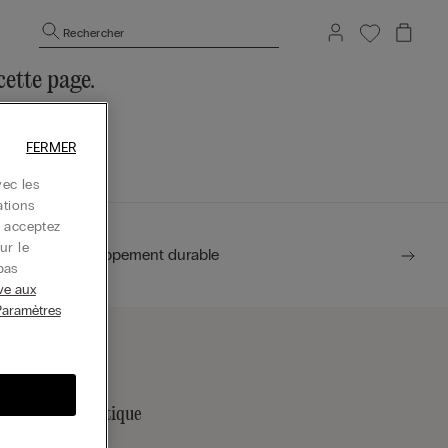
Rechercher
ette page.
’accueil.
FERMER
ec les
ations
s acceptez
ur le
Développement durable
pas
ive aux
Paramètres
rouver une boutique