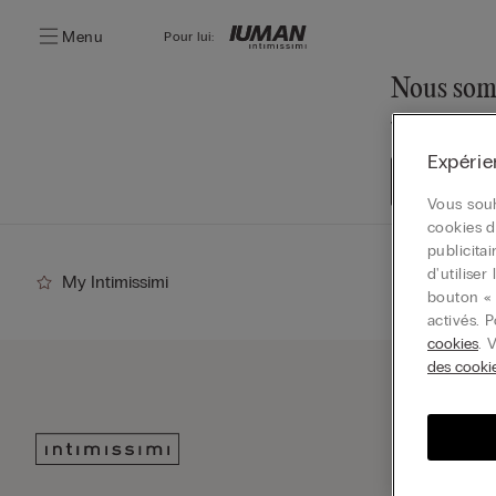
Menu
Pour lui:
Nous somm
Vous pouvez to
Expérie
Accédez à 
Vous souh
cookies d
publicita
d'utilise
My Intimissimi
bouton « 
activés. 
cookies
. 
des cooki
Inscri