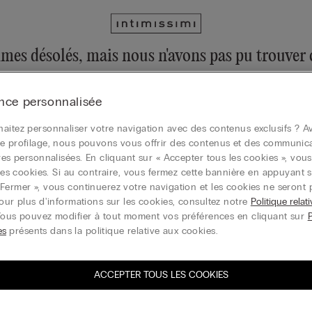
es désolés, mais nous n'avons pas pu trouver c
ujours explorer notre collection via le menu ou en visitant la page d
nce personnalisée
la page d’accueil
aitez personnaliser votre navigation avec des contenus exclusifs ? Av
e profilage, nous pouvons vous offrir des contenus et des communic
ires personnalisées. En cliquant sur « Accepter tous les cookies », vou
r les cookies. Si au contraire, vous fermez cette bannière en appuyant s
Carte cadeau
Fermer », vous continuerez votre navigation et les cookies ne seront 
Pour plus d'informations sur les cookies, consultez notre
Politique relat
Vous pouvez modifier à tout moment vos préférences en cliquant sur
es
présents dans la politique relative aux cookies.
ACCEPTER TOUS LES COOKIES
vez-vous à la newsletter
T