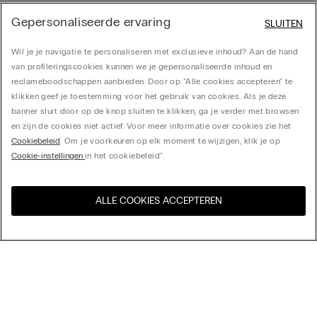
Gepersonaliseerde ervaring
SLUITEN
Wil je je navigatie te personaliseren met exclusieve inhoud? Aan de hand
van profileringscookies kunnen we je gepersonaliseerde inhoud en
reclameboodschappen aanbieden. Door op "Alle cookies accepteren" te
klikken geef je toestemming voor het gebruik van cookies. Als je deze
banner sluit door op de knop sluiten te klikken, ga je verder met browsen
en zijn de cookies niet actief. Voor meer informatie over cookies zie het
Cookiebeleid
. Om je voorkeuren op elk moment te wijzigen, klik je op
Cookie-instellingen
in het cookiebeleid".
ALLE COOKIES ACCEPTEREN
Bezoek de online winkel voor
United States
uw land:
Sorteer op
top-sellers
Price High to Low