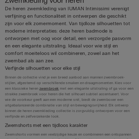
Zwemkleding voor heren
De heren zwemkleding van IUMAN Intimissimi verenigt
verfijning en functionaliteit in ontwerpen die geschikt
zijn voor elk zomermoment. Van tijdloze silhouetten tot
moderne interpretaties: deze heren badmode is
ontworpen met oog voor detail, een verzorgde pasvorm
en een elegante uitstraling. Ideaal voor wie stijl en
comfort moeiteloos wil combineren, zowel aan het
zwembad als aan zee.
Verfijnde silhouetten voor elke stijl
Binnen de collectie vind je een breed aanbod aan mannen zwembroek-
stijlen, afgestemd op verschillende smaken en draagmomenten. Kies voor
een klassieke heren
zwembroek
met een elegante uitstraling of ga voor een
strakke zwembroek voor heren die het silhouet subtiel accentueert. Voor
wie de voorkeur geeft aan een moderne snit, biedt de zwemboxer een
uitgebalanceerde combinatie van stijl en bewegingsvrijheid. Elk ontwerp
binnen de heren zwemkleding collectie is zorgvuldig ontworpen voor een
verfijnde en zelfverzekerde look.
Zwemshorts met een tijdloos karakter
Zwemshorts vormen een veelzijdige keuze en combineren een ontspannen