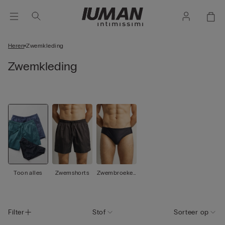
Heren
Zwemkleding
Zwemkleding
Toon alles
Zwemshorts
Zwembroeken
& slips
Filter
Stof
Sorteer op