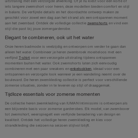
uitstraling met een verzorgde afwerking. Of je nu kiest voor een korte of
iets langere zwemshort voor heren, deze modellen bieden comfort en stijl
in balans. De verfijnde details en het doordachte ontwerp maken ze
geschikt voor zowel een dag aan het strand als een ontspannen moment
aan het zwembad. Ontdek de volledige collectie
zwemshorts
en vind een
stijl die past bij jouw zomergarderobe.
Elegant te combineren, ook uit het water
Onze heren badmode is veelzijdig en ontworpen om verder te gaan dan
alleen het water. Combineer je heren zwembroek moeiteloos met een
verfijnd
T-shirt
voor een verzorgde uitstraling tijdens ontspannen
momenten buiten het water. Ook zwemshorts laten zich eenvoudig
combineren met een paar sneakers en
enkelsokken
, ideaal voor een
ontspannen en verzorgde look wanneer je een wandeling neemt over de
boulevard. De heren zwemkleding collectie is perfect voor verschillende
zomerse situaties, zonder in te leveren op stijl of draaggemak.
Tijdloze essentials voor zomerse momenten
De collectie heren zwemkleding van IUMAN Intimissimi is ontworpen als
een blijvende basis voor zomerse garderobes. Elk model, van zwemboxer
tot zwemshort, weerspiegelt een verfijnde benadering van design en
kwaliteit. Ontdek het volledige heren zwemkleding en kies voor
strandkleding die seizoen na seizoen stijlvol blijft.