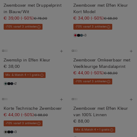
Zwemboxer met Druppelprint
Zwemboxer met Effen Kleur
in Blauw/Wit
Kort Model
€ 39,00
(-50%)
€ 34,00
(-50%)
€ 78,00
€ 68,00
-70% vanaf 3 artikelen
-70% vanaf 3 artikelen
+3
Zwemslip in Effen Kleur
Zwemboxer Omkeerbaar met
€ 38,00
Veelkleurige Mandalaprint
€ 44,00
(-50%)
€ 88,00
Mix & Match 4 + 1 gratis
-70% vanaf 3 artikelen
+2
Korte Technische Zwemboxer
Zwemboxer met Effen Kleur
€ 44,00
(-50%)
van 100% Linnen
€ 88,00
€ 88,00
-70% vanaf 3 artikelen
Mix & Match 4 + 1 gratis
+3