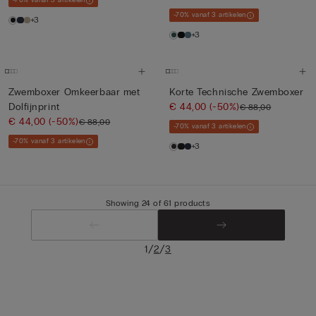
-70% vanaf 3 artikelen
-70% vanaf 3 artikelen
+3
+3
Zwemboxer Omkeerbaar met
Korte Technische Zwemboxer
Dolfijnprint
€ 44,00
(-50%)
€ 88,00
€ 44,00
(-50%)
€ 88,00
-70% vanaf 3 artikelen
-70% vanaf 3 artikelen
+3
Showing 24 of 61 products
/
/
1
2
3