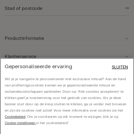
Productinformatie
Klantenservice
Gepersonaliseerde ervaring
SLUITEN
Rechtsgebied
Wil je je navigatie te personaliseren met exclusieve inhoud? Aan de hand
van profileringscookies kunnen we je gepersonaliseerde inhoud en
reclameboodschappen aanbieden. Door op "Alle cookies accepteren" te
Bedrijf
klikken geef je toestemming voor het gebruik van cookies. Als je deze
banner sluit door op de knop sluiten te klikken, ga je verder met browsen
en zijn de cookies niet actief. Voor meer informatie over cookies zie het
Cookiebeleid
. Om je voorkeuren op elk moment te wijzigen, klik je op
CALZEDONIA Finanziaria S.A. Belgium Branch, Avenue Louise 283, box 24, 1050
Cookie-instellingen
in het cookiebeleid".
Bruxelles - 0838055452