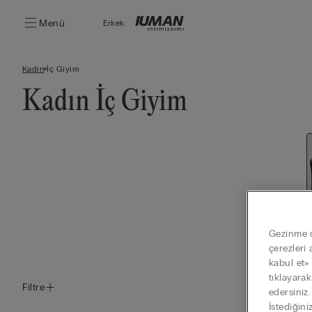
Menü
Erkek:
Kadın
İç Giyim
Kadın İç Giyim
Gezinme de
çerezleri 
kabul et»
tıklayara
Filtre
edersiniz
İstediğini