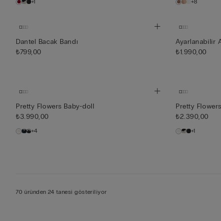
+1
+8
Dantel Bacak Bandı
Ayarlanabilir 
₺799,00
₺1.990,00
Pretty Flowers Baby-doll
Pretty Flowers
₺3.990,00
₺2.390,00
+4
+1
70 üründen 24 tanesi gösteriliyor