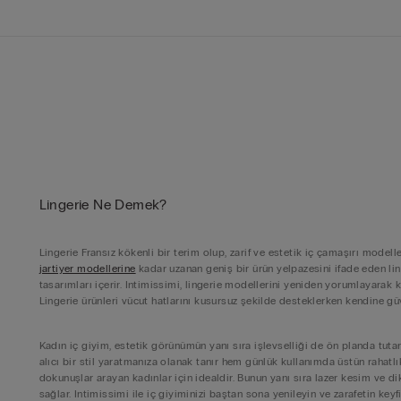
Lingerie Ne Demek?
Lingerie Fransız kökenli bir terim olup, zarif ve estetik iç çamaşırı modelle
jartiyer modellerine
kadar uzanan geniş bir ürün yelpazesini ifade eden li
tasarımları içerir. Intimissimi, lingerie modellerini yeniden yorumlayarak 
Lingerie ürünleri vücut hatlarını kusursuz şekilde desteklerken kendine g
Kadın iç giyim, estetik görünümün yanı sıra işlevselliği de ön planda tuta
alıcı bir stil yaratmanıza olanak tanır hem günlük kullanımda üstün rahatlı
dokunuşlar arayan kadınlar için idealdir. Bunun yanı sıra lazer kesim ve 
sağlar. Intimissimi ile iç giyiminizi baştan sona yenileyin ve zarafetin keyfi