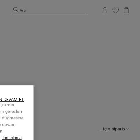
Ara
N DEVAM ET
luşturma
Tüm çerezleri
at düğmesine
ye devam
... için sipariş
n.
i
Tanımlama