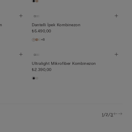
on
Dantelli İpek Kombinezon
₺5.490,00
+8
Ultralight Mikrofiber Kombinezon
₺2.390,00
/
/
1
2
3