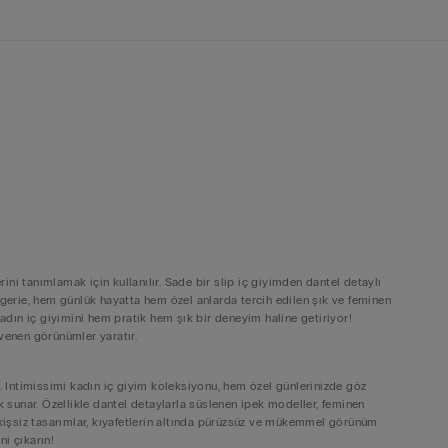
rini tanımlamak için kullanılır. Sade bir slip iç giyimden dantel detaylı
ngerie, hem günlük hayatta hem özel anlarda tercih edilen şık ve feminen
kadın iç giyimini hem pratik hem şık bir deneyim haline getiriyor!
üvenen görünümler yaratır.
r. Intimissimi kadın iç giyim koleksiyonu, hem özel günlerinizde göz
k sunar. Özellikle dantel detaylarla süslenen ipek modeller, feminen
dikişsiz tasarımlar, kıyafetlerin altında pürüzsüz ve mükemmel görünüm
ni çıkarın!