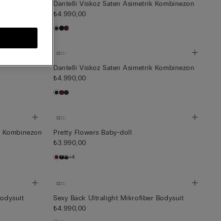
yer
Dantelli Viskoz Saten Asimetrik Kombinezon
₺4.990,00
Dantelli Viskoz Saten Asimetrik Kombinezon
₺4.990,00
k Kombinezon
Pretty Flowers Baby-doll
₺3.990,00
+4
Bodysuit
Sexy Back Ultralight Mikrofiber Bodysuit
₺4.990,00