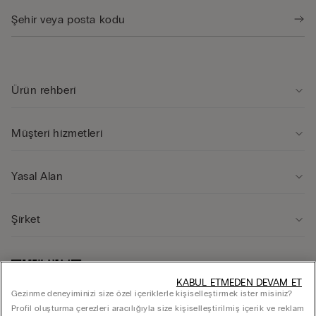
Ürün rehberi̇
Müşteri̇ hi̇zmetleri̇
Yasal Alan
Şi̇rket
KABUL ETMEDEN DEVAM ET
Gezinme deneyiminizi size özel içeriklerle kişiselleştirmek ister misiniz?
Profil oluşturma çerezleri aracılığıyla size kişiselleştirilmiş içerik ve reklam