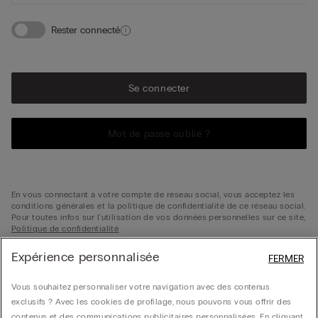
Rester connecté
Se connecter
Mot de passe oublié ?
En vous connectant à votre compte de réseau social, vous acceptez les
conditions générales et la politique de confidentialité de ce réseau social.
Pour toutes infos sur l'utilisation de vos données personnelles sur ce site,
Politique de confidentialité
Expérience personnalisée
FERMER
Vous souhaitez personnaliser votre navigation avec des contenus
exclusifs ? Avec les cookies de profilage, nous pouvons vous offrir des
Pas encore inscrit ?
contenus et des communications publicitaires personnalisées. En cliquant