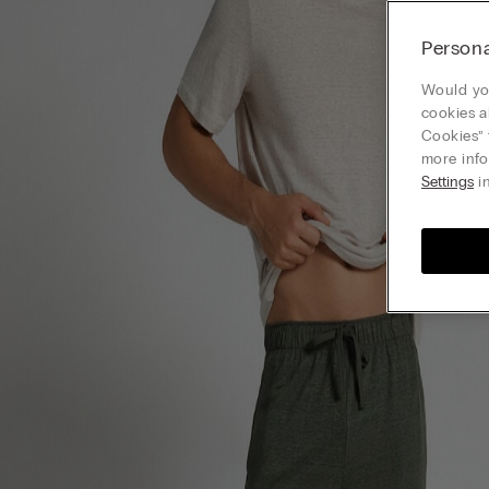
Persona
Would you
cookies a
Cookies” 
more info
Settings
in