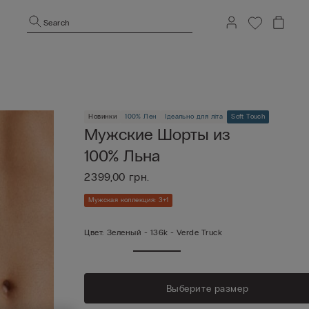
Search
Новинки
100% Лен
Ідеально для літа
Soft Touch
Мужские Шорты из
100% Льна
2399,00 грн.
Мужская коллекция: 3+1
Цвет:
Зеленый -
136k - Verde Truck
Выберите размер