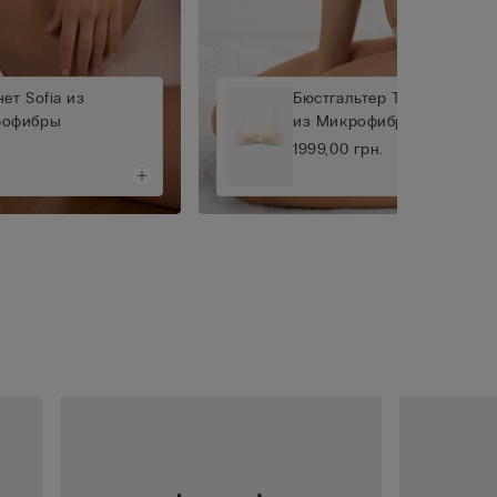
ет Sofia из
Бюстгальтер Треугольной
рофибры
из Микрофибры Ultralight
1999,00 грн.