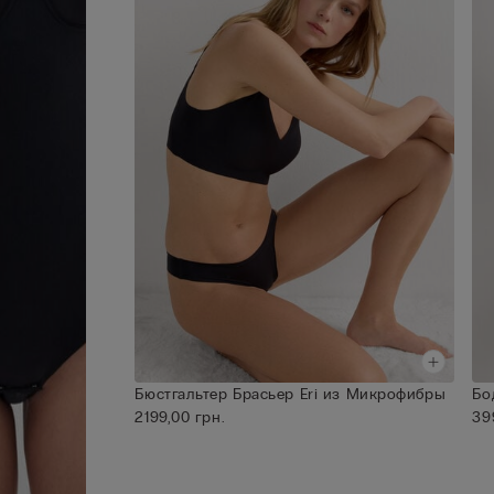
почти неосязаемый, облегает тело словно вто
кожа и не ощущается при ношении. Изделия и
этой ткани станут идеальным дополнением
повседневного гардероба любой женщины.
Бюстгальтер Брасьер Eri из Микрофибры
Бо
2199,00 грн.
39