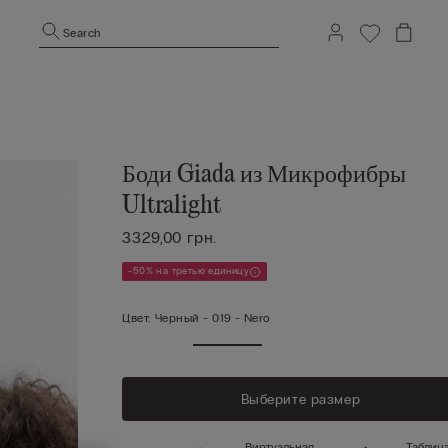
Search
Боди Giada из Микрофибры
Ultralight
3329,00 грн.
-50% на третью единицу
Цвет:
Черный -
019 - Nero
Выберите размер
Виртуальная
Таблиц