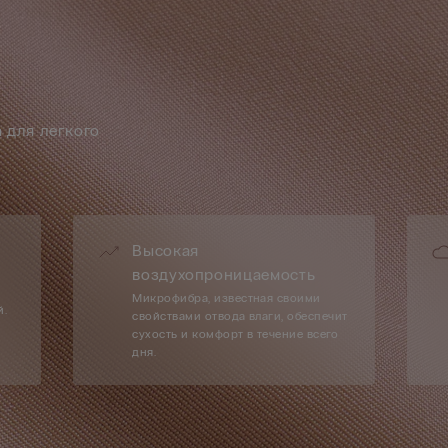
 для легкого
Высокая
воздухопроницаемость
Микрофибра, известная своими
й.
свойствами отвода влаги, обеспечит
сухость и комфорт в течение всего
дня.