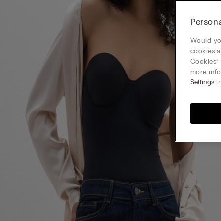
Persona
Would you
cookies a
Cookies” 
more info
Settings
in