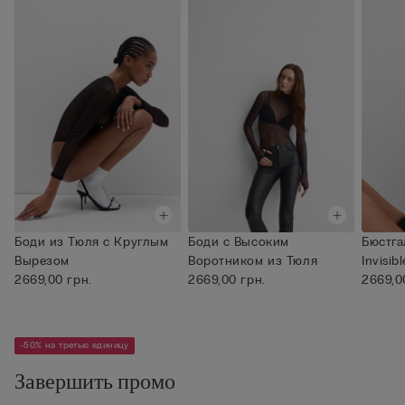
Боди из Тюля с Круглым
Боди с Высоким
Бюстга
Вырезом
Воротником из Тюля
Invisib
2669,00 грн.
2669,00 грн.
2669,0
-50% на третью единицу
Завершить промо