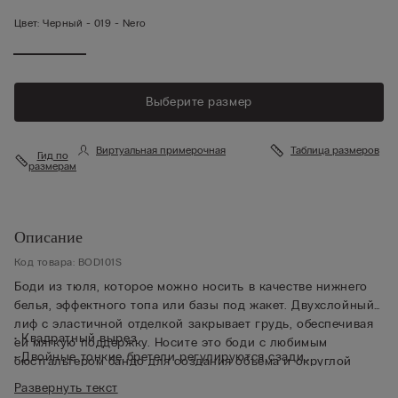
Цвет:
Черный -
019 - Nero
Выберите размер
Виртуальная примерочная
Таблица размеров
Гид по
размерам
Описание
Код товара: BOD101S
Боди из тюля, которое можно носить в качестве нижнего
белья, эффектного топа или базы под жакет. Двухслойный
лиф с эластичной отделкой закрывает грудь, обеспечивая
• Квадратный вырез
ей мягкую поддержку. Носите это боди с любимым
• Двойные тонкие бретели регулируются сзади
бюстгальтером бандо для создания объема и округлой
• Верхняя часть на подкладке из слегка эластичного хлопка
формы, либо надевайте как самостоятельный элемент
Развернуть текст
• Нижняя часть кроя бразильяно