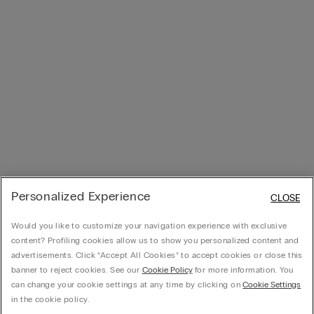
Personalized Experience
CLOSE
Would you like to customize your navigation experience with exclusive
content? Profiling cookies allow us to show you personalized content and
advertisements. Click “Accept All Cookies” to accept cookies or close this
banner to reject cookies. See our
Cookie Policy
for more information. You
can change your cookie settings at any time by clicking on
Cookie Settings
in the cookie policy.