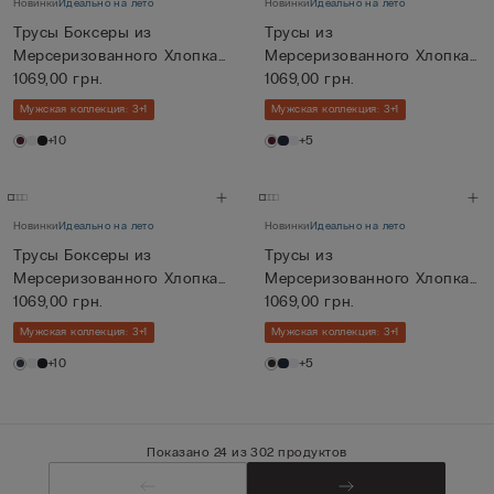
Новинки
Идеально на лето
Новинки
Идеально на лето
Трусы Боксеры из
Трусы из
Мерсеризованного Хлопка
Мерсеризованного Хлопка
filo Prem...
1069,00 грн.
Premium
1069,00 грн.
Мужская коллекция: 3+1
Мужская коллекция: 3+1
+10
+5
Новинки
Идеально на лето
Новинки
Идеально на лето
Трусы Боксеры из
Трусы из
Мерсеризованного Хлопка
Мерсеризованного Хлопка
filo Prem...
1069,00 грн.
Premium
1069,00 грн.
Мужская коллекция: 3+1
Мужская коллекция: 3+1
+10
+5
Показано 24 из 302 продуктов