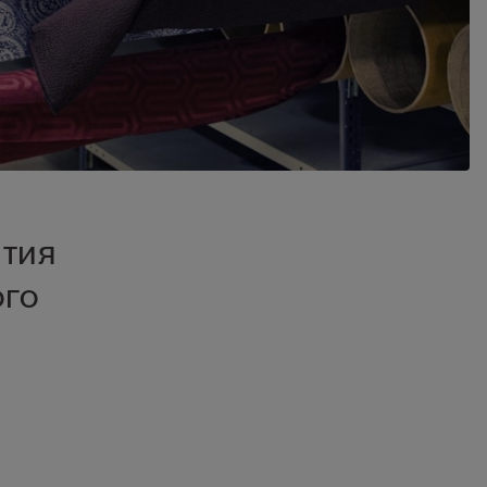
ития
ого