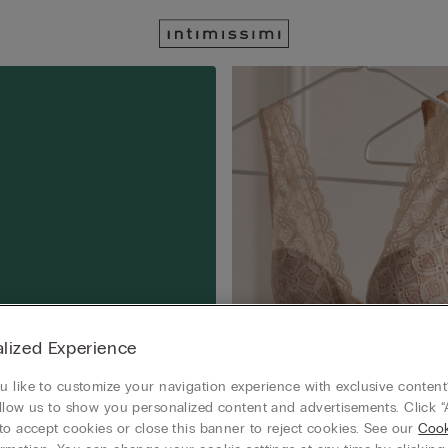
lized Experience
 like to customize your navigation experience with exclusive content?
llow us to show you personalized content and advertisements. Click “
to accept cookies or close this banner to reject cookies. See our
Cook