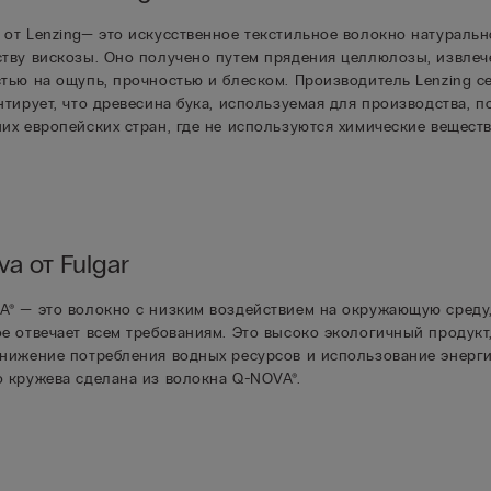
 от Lenzing— это искусственное текстильное волокно натураль
тву вискозы. Оно получено путем прядения целлюлозы, извлече
тью на ощупь, прочностью и блеском. Производитель Lenzing 
нтирует, что древесина бука, используемая для производства, п
их европейских стран, где не используются химические веществ
a от Fulgar
A® — это волокно с низким воздействием на окружающую среду,
е отвечает всем требованиям. Это высоко экологичный продукт
снижение потребления водных ресурсов и использование энерги
 кружева сделана из волокна Q-NOVA®.