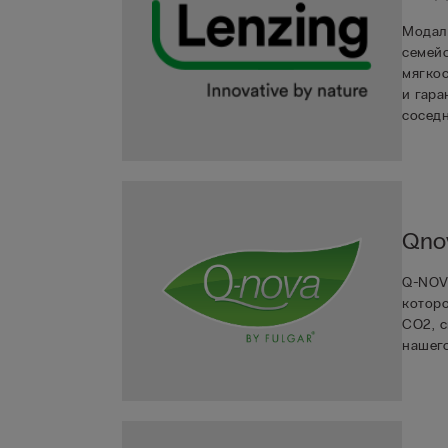
Mодал
семейс
мягкос
и гара
соседн
Qnov
Q-NOV
которо
CO2, 
нашего