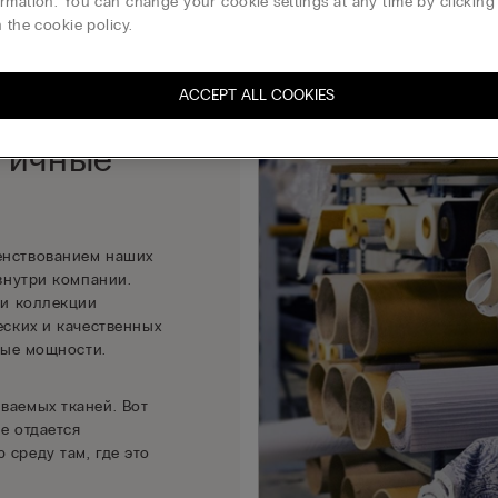
rmation. You can change your cookie settings at any time by clickin
ПРОИЗВОДСТВЕННАЯ ЦЕПОЧКА
НАШИ ЦЕЛИ
УПАК
 the cookie policy.
ACCEPT ALL COOKIES
огичные
енствованием наших
внутри компании.
ки коллекции
еских и качественных
ные мощности.
ваемых тканей. Вот
ие отдается
среду там, где это