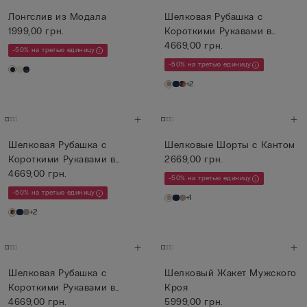
Лонгслив из Модала
Шелковая Рубашка с
1999,00 грн.
Короткими Рукавами в
Мужском Ст...
4669,00 грн.
-50% на третью единицу
-50% на третью единицу
+2
Шелковая Рубашка с
Шелковые Шорты с Кантом
Короткими Рукавами в
2669,00 грн.
Мужском Ст...
4669,00 грн.
-50% на третью единицу
-50% на третью единицу
+1
+2
Шелковая Рубашка с
Шелковый Жакет Мужского
Короткими Рукавами в
Кроя
Мужском Ст...
4669,00 грн.
5999,00 грн.