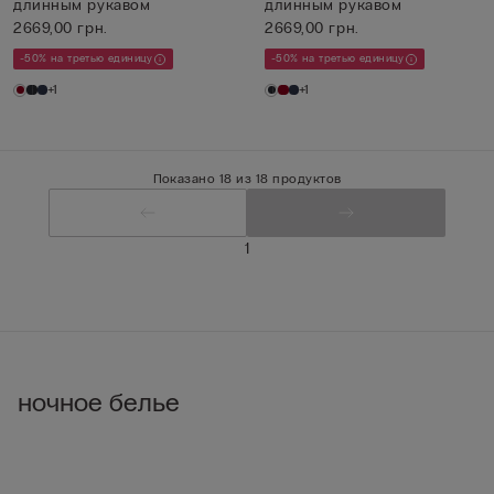
длинным рукавом
длинным рукавом
2669,00 грн.
2669,00 грн.
-50% на третью единицу
-50% на третью единицу
+1
+1
Показано 18 из 18 продуктов
1
ночное белье