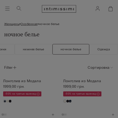
Женщины
Особенная
ночное белье
ночное белье
сики
нижнее белье
ночное белье
Одежда
Filter
Сортировка
Лонгслив из Модала
Лонгслив из Модала
1999,00 грн.
1999,00 грн.
-50% на третью единицу
-50% на третью единицу