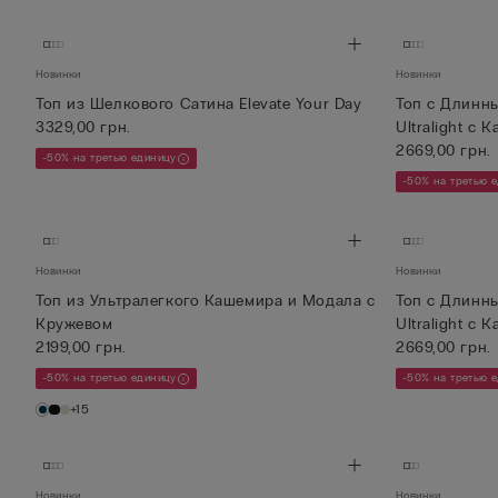
Новинки
Новинки
Топ из Шелкового Сатина Elevate Your Day
Топ с Длинн
3329,00 грн.
Ultralight с К
2669,00 грн.
-50% на третью единицу
-50% на третью 
Новинки
Новинки
Топ из Ультралегкого Кашемира и Модала с
Топ с Длинн
Кружевом
Ultralight с К
2199,00 грн.
2669,00 грн.
-50% на третью единицу
-50% на третью 
+15
Новинки
Новинки