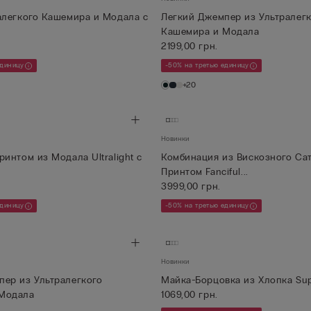
алегкого Кашемира и Модала с
Легкий Джемпер из Ультралег
Кашемира и Модала
2199,00 грн.
единицу
-50% на третью единицу
+20
Новинки
ринтом из Модала Ultralight с
Комбинация из Вискозного Сат
Принтом Fanciful...
3999,00 грн.
единицу
-50% на третью единицу
Новинки
пер из Ультралегкого
Майка-Борцовка из Хлопка Sup
Модала
1069,00 грн.