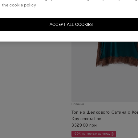
 the cookie policy.
ACCEPT ALL COOKIES
Новинки
Топ из Шелкового Сатина с К
Кружевом Lac...
3329,00 грн.
-50% на третью единицу