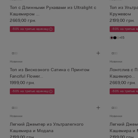
Топ с Длинными Рукавами из Ultralight с
Топ из Ультр
Кашемиром ...
Кружевом
2669,00 грн.
2199,00 грн.
-50% на третью единицу
-50% на третью 
+15
Новинки
Новинки
Топ из Вискозного Сатина с Принтом
Лонгслив с П
Fanciful Flower...
Кашемиро...
1999,00 грн.
2669,00 грн.
-50% на третью единицу
-50% на третью 
Новинки
Новинки
Легкий Джемпер из Ультралегкого
Легкий Джем
Кашемира и Модала
Кашемира и 
2199,00 грн.
2199,00 грн.