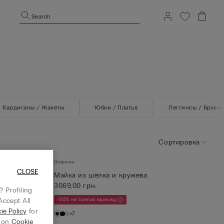
Search
Кардиганы / Жакеты
Юбки / Платья
Леггинсы / Брюки
Сортировка
Новинки
CLOSE
Майка из шёлка и кружева
3069,00 грн.
 Profiling
Accept All
-50% на третью единицу
ie Policy
for
+7
g on
Cookie