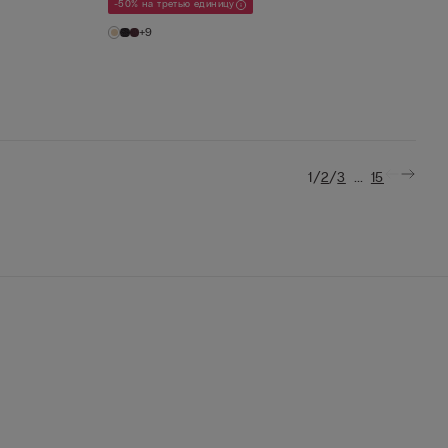
-50% на третью единицу
+9
/
/
...
1
2
3
15