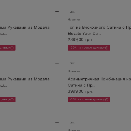
Новинки
ыми Рукавами из Модала
Топ из Вискозного Сатина с П
аш...
Elevate Your Da...
2399,00 грн.
единицу
-50% на третью единицу
Новинки
ыми Рукавами из Модала
Асимметричная Комбинация из
аш...
Сатина с Пр...
3999,00 грн.
единицу
-50% на третью единицу
Новинки