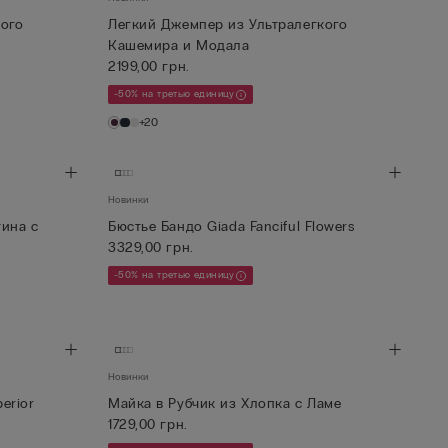
кого
Легкий Джемпер из Ультралегкого
Кашемира и Модала
2199,00 грн.
-50% на третью единицу
+20
Новинки
ина с
Бюстье Бандо Giada Fanciful Flowers
3329,00 грн.
-50% на третью единицу
Новинки
erior
Майка в Рубчик из Хлопка с Ламе
1729,00 грн.