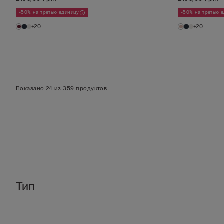
-50% на третью единицу
-50% на третью 
+20
+20
Показано 24 из 359 продуктов
Тип