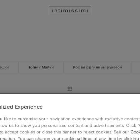
ашки
Топы / Майки
Кофты с длинным рукавом
lized Experience
бинация из Вискозного Сатина
 like to customize your navigation experience with exclusive content?
llow us to show you personalized content and advertisements. Click “
to accept cookies or close this banner to reject cookies. See our
Cook
единицу
rmation. You can change your cookie settings at any time by clickin