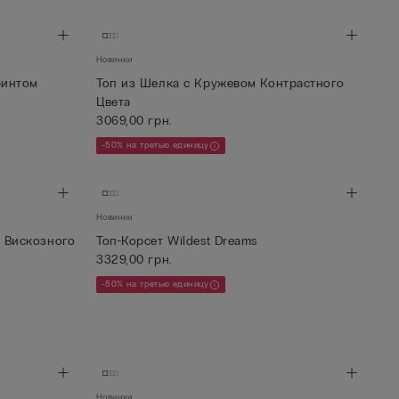
Новинки
ринтом
Топ из Шелка с Кружевом Контрастного
Цвета
3069,00 грн.
-50% на третью единицу
Новинки
 Вискозного
Топ-Корсет Wildest Dreams
3329,00 грн.
-50% на третью единицу
Новинки