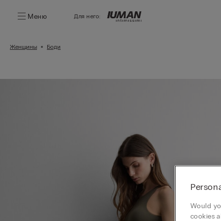
Меню
Для него:
Женщины
Боди
Persona
Would you
cookies a