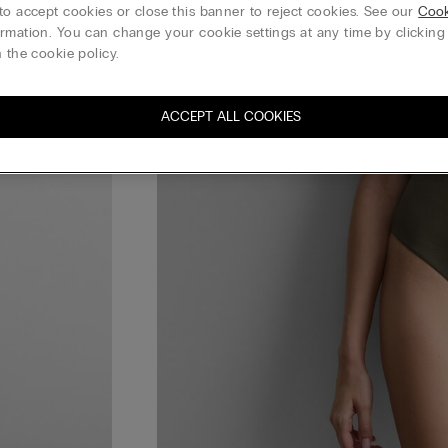
to accept cookies or close this banner to reject cookies. See our
Cook
rmation. You can change your cookie settings at any time by clickin
 the cookie policy.
ACCEPT ALL COOKIES