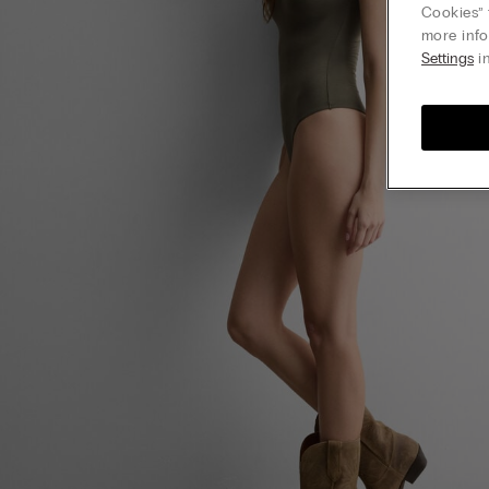
Cookies” 
more info
Settings
in