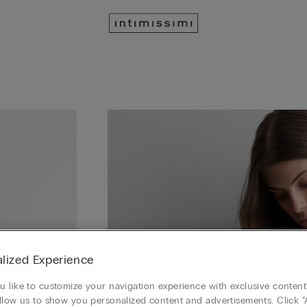
lized Experience
 like to customize your navigation experience with exclusive content?
llow us to show you personalized content and advertisements. Click “