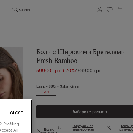
Search
Боди с Широкими Бретелями
Fresh Bamboo
599,00 грн.
(-70%)
1999,00 грн.
Цвет:
-
660j - Safari Green
-70%
Выберите размер
CLOSE
 Profiling
Виртуальная
Таблиц
Гид по
примерочная
размеро
Accept All