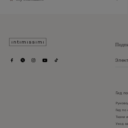
Подпи
Гид п
Руково
Гид по
Ткани 
Уход з