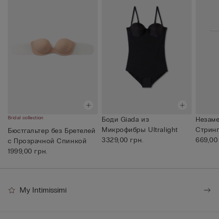
Bridal collection
Боди Giada из
Незам
Микрофибры Ultralight
Стрин
Бюстгальтер без Бретелей
3329,00 грн.
Ultra...
669,00
с Прозрачной Спинкой
1999,00 грн.
My Intimissimi