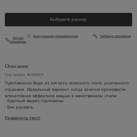
Выберите размер
Виртуальная примерочная
Таблица размеров
Гид по
размерам
Описание
Код товара: BOD2604
Чувственное боди из мягкого телесного тюля, усыпанного
стразами. Идеальный вариант, когда хочется произвести
впечатление эффектной вещью в женственном стиле.
• Круглый вырез горловины
• Без рукавов
• Нижняя часть кроя бразильяно
Развернуть текст
• Застегивается на кнопки
• Ластовица из 100% хлопка
• Изделие мягко облегает фигуру