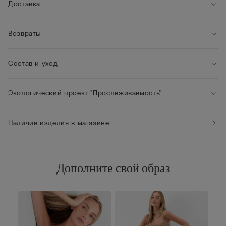
• Рост модели: 175 см. Размер изделия на фотографии: S
Доставка
Возвраты
Состав и уход
Экологический проект "Прослеживаемость"
Наличие изделия в магазине
Дополните свой образ