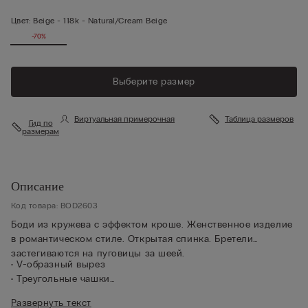
Цвет:
Beige -
118k - Natural/cream Beige
-70%
Выберите размер
Виртуальная примерочная
Таблица размеров
Гид по
размерам
Описание
Код товара: BOD2603
Боди из кружева с эффектом кроше. Женственное изделие
в романтическом стиле. Открытая спинка. Бретели
застегиваются на пуговицы за шеей.
• V-образный вырез
• Треугольные чашки
• Нижняя часть кроя бразильяно
Развернуть текст
• Ластовица из 100% хлопка