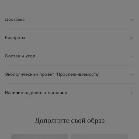
• Застегивается на кнопки
• Изделие мягко облегает фигуру
• Рост модели: 175 см. Размер изделия на фотографии: S
Доставка
Возвраты
Состав и уход
Экологический проект "Прослеживаемость"
Наличие изделия в магазине
Дополните свой образ