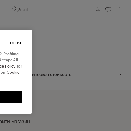
Search
CLOSE
 Profiling
Accept All
ie Policy
for
g on
Cookie
Экологическая стойкость
айти магазин