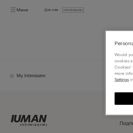
Меню
Для нее:
Persona
Would you
cookies a
Cookies” 
more info
My Intimissimi
Settings
in
Подп