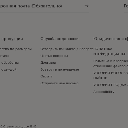
о продукции
Служба поддержки
Юридическая ин
дство по размерам
Отследить ваш заказ / Возврат
ПОЛИТИКА
КОНФИДЕНЦИАЛЬН
 стилю
Частые вопросы
Политика и предпоч
и обработка
Доставка
отношении файлов c
а одеждой
Возврат и возмещение
УСЛОВИЯ ИСПОЛЬ
Оплата
САЙТОВ
Отправьте нам письмо
УСЛОВИЯ ПРОДАЖ
Accessibility
С.Струтинского, дом 13-15