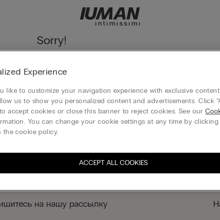
Sorry!
We cannot find the page you are looking for!
lized Experience
Вернуться на главную страницу
 like to customize your navigation experience with exclusive content?
llow us to show you personalized content and advertisements. Click “
to accept cookies or close this banner to reject cookies. See our
Cook
rmation. You can change your cookie settings at any time by clickin
КОМПАНИЯ
 the cookie policy.
ACCEPT ALL COOKIES
ишитесь на нашу рассылку
Н