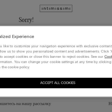
Sorry!
We cannot find the page you are looking for!
lized Experience
Вернуться на главную страницу
 like to customize your navigation experience with exclusive content?
llow us to show you personalized content and advertisements. Click “
to accept cookies or close this banner to reject cookies. See our
Cook
rmation. You can change your cookie settings at any time by clickin
КОМПАНИЯ
 the cookie policy.
ACCEPT ALL COOKIES
шитесь на нашу рассылку
Н