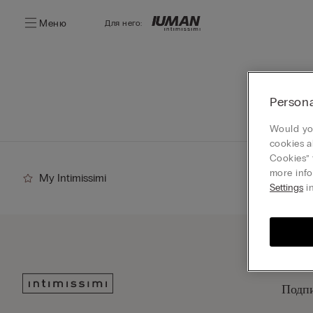
Меню
Для него:
Persona
Would you
cookies a
Cookies” 
more info
My Intimissimi
Settings
in
Подпи