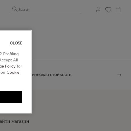
Search
CLOSE
 Profiling
Accept All
ie Policy
for
g on
Cookie
Экологическая стойкость
айти магазин