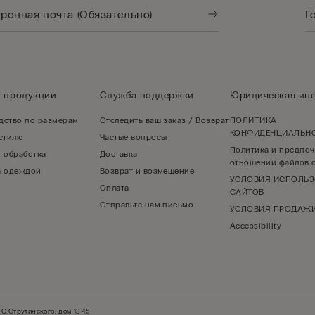
о продукции
Служба поддержки
Юридическая ин
дство по размерам
Отследить ваш заказ / Возврат
ПОЛИТИКА
КОНФИДЕНЦИАЛЬН
 стилю
Частые вопросы
Политика и предпоч
и обработка
Доставка
отношении файлов c
а одеждой
Возврат и возмещение
УСЛОВИЯ ИСПОЛЬ
Оплата
САЙТОВ
Отправьте нам письмо
УСЛОВИЯ ПРОДАЖ
Accessibility
С.Струтинского, дом 13-15