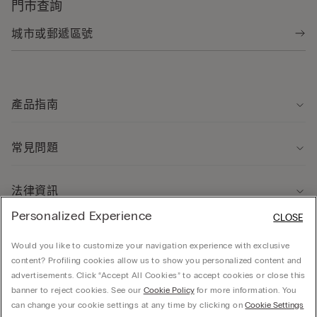
門市查詢
產品指南
常見問題
法律資訊
Personalized Experience
CLOSE
關於我們
Would you like to customize your navigation experience with exclusive
content? Profiling cookies allow us to show you personalized content and
advertisements. Click “Accept All Cookies” to accept cookies or close this
banner to reject cookies. See our
Cookie Policy
for more information. You
can change your cookie settings at any time by clicking on
Cookie Settings