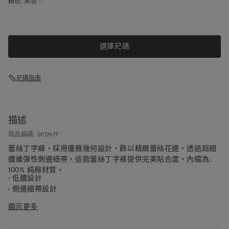
顏色:
黑色 -
選擇尺碼
尺碼指南
描述
商品編碼: SPD97F
蕾絲丁字褲，採用優雅幾何設計，飾以精緻蕾絲花邊。透過超細
纖維彈性側邊細帶，這款蕾絲丁字褲提供完美貼合度。內檔為
100% 純棉材質。
• 低腰設計
• 側邊細帶設計
• 100% 純棉內襠
顯示更多
• 貼身剪裁
• 模特兒身高 175 厘米，穿著尺碼 S