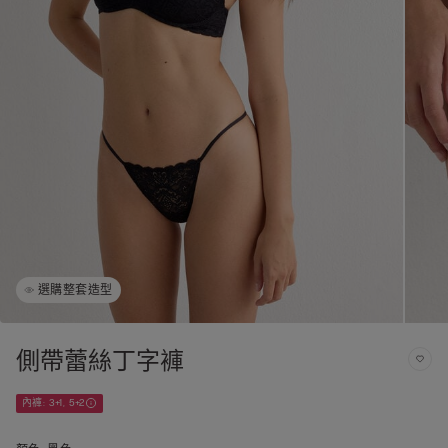
選購整套造型
側帶蕾絲丁字褲
內褲: 3+1, 5+2