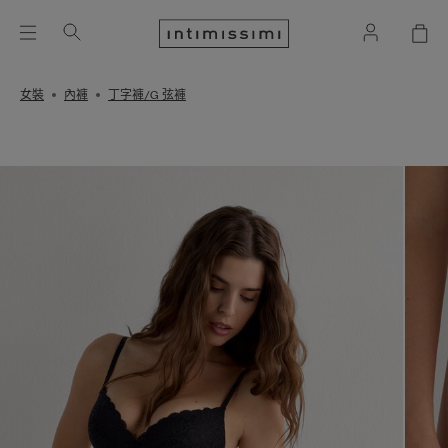
女裝
內褲
丁字褲/G 弦褲