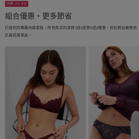
內褲: 3+1, 5+2
組合優惠・更多節省
打造你的專屬內褲套裝。所有款式均享買3送1或買5送2優惠。折扣將自動應用
於最低價單品。