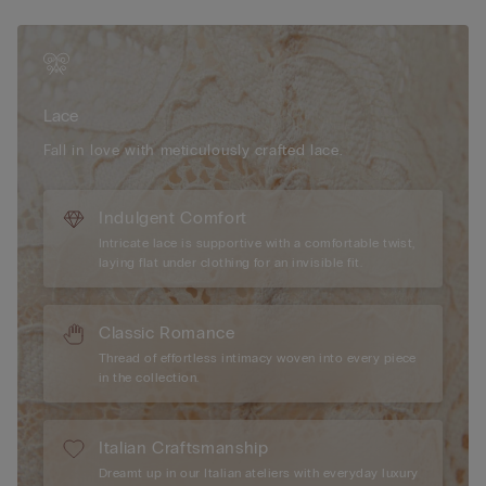
蕾絲
靈感源自 1900 年代初期的法式蕾絲，以精緻幾何與花卉圖
案完美融合，呈現高雅細膩風格。觸感柔軟性感，外觀優雅浪
漫。
Lace
可持續性
蕾絲含有可降解的聚醯胺纖維，可 100% 回收，分解速
度比傳統聚醯胺快 10 倍。
Fall in love with meticulously crafted lace.
Indulgent Comfort
Intricate lace is supportive with a comfortable twist,
laying flat under clothing for an invisible fit.
Classic Romance
Thread of effortless intimacy woven into every piece
in the collection.
Italian Craftsmanship
Dreamt up in our Italian ateliers with everyday luxury