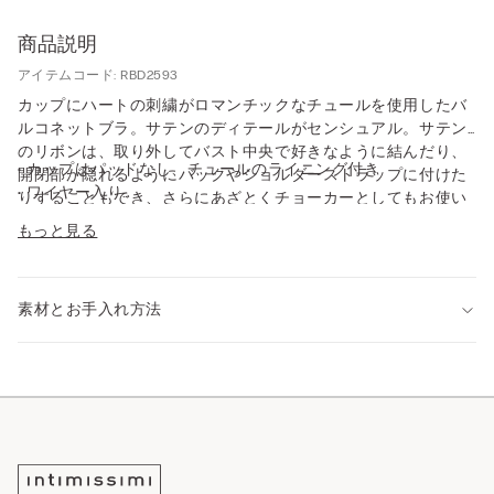
商品説明
アイテムコード: RBD2593
カップにハートの刺繍がロマンチックなチュールを使用したバ
ルコネットブラ。サテンのディテールがセンシュアル。サテン
のリボンは、取り外してバスト中央で好きなように結んだり、
• カップはパッドなし、チュールのライニング付き
開閉部が隠れるようにバックやショルダーストラップに付けた
• ワイヤー入り
りすることもでき、さらにあざとくチョーカーとしてもお使い
• サテンのストラップは、バックで長さを調節可能
いただけます。とてもフェミニンでセンシュアルなデザインで
もっと見る
• サテンのリボンは取り外し可能
す。
• チュールを重ねたサイドベルト
• 心地良くしっかりとサポートし、自然なバストを演出
素材とお手入れ方法