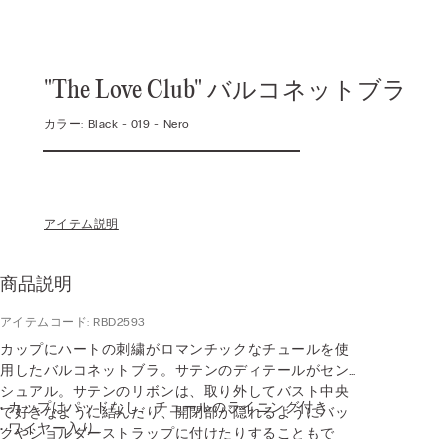
"The Love Club" バルコネットブラ
カラー:
Black -
019 - Nero
アイテム説明
商品説明
アイテムコード: RBD2593
カップにハートの刺繍がロマンチックなチュールを使
用したバルコネットブラ。サテンのディテールがセン
シュアル。サテンのリボンは、取り外してバスト中央
• カップはパッドなし、チュールのライニング付き
で好きなように結んだり、開閉部が隠れるようにバッ
• ワイヤー入り
クやショルダーストラップに付けたりすることもで