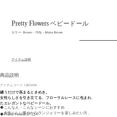
Pretty Flowers ベビードール
カラー:
Brown -
705j - Moka Brown
アイテム説明
商品説明
アイテムコード: LBD1294
纏うだけで高まるときめき。
女性らしさを引き立てる、フローラルレースに包まれ
たエレガントなベビードール。
◆こんな人・こんなシーンにおすすめ
・女性らしい華やかなランジェリーを楽しみたい方
◆Pretty Flowersとは？