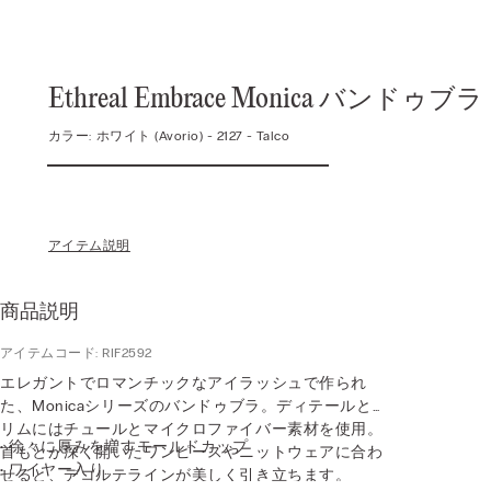
Ethreal Embrace Monica バンドゥブラ
カラー:
ホワイト (avorio) -
2127 - Talco
アイテム説明
商品説明
アイテムコード: RIF2592
エレガントでロマンチックなアイラッシュで作られ
た、Monicaシリーズのバンドゥブラ。ディテールとト
リムにはチュールとマイクロファイバー素材を使用。
• 徐々に厚みを増すモールドカップ
首もとが深く開いたワンピースやニットウェアに合わ
• ワイヤー入り
せると、デコルテラインが美しく引き立ちます。