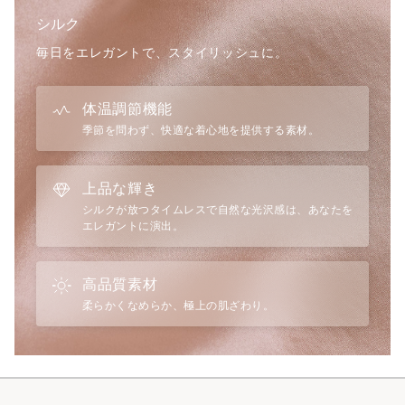
・ヒップ下 (175cmモデル)
シルク
・Aライン
・細めの調節可能ストラップ
毎日をエレガントで、スタイリッシュに。
◆機能
体温調節機能
・なめらかな肌触り
季節を問わず、快適な着心地を提供する素材。
・吸湿性・放湿性が高く、蒸れにくい
・保温性があり、夏は涼しく冬は暖かい
・光沢があり、高級感がある
上品な輝き
・紫外線（UV）カット効果が期待できる
シルクが放つタイムレスで自然な光沢感は、あなたを
・人の肌に近いタンパク質構造で、肌に優しい
エレガントに演出。
◆仕様
・ストラップ：長さ調節可
高品質素材
・ストレッチ：あり
柔らかくなめらか、極上の肌ざわり。
・透け感：なし
◆サイズに関して
Intimissimiはイタリアブランドのため、国内ブランドの商品と
サイズ感が異なる場合がございます。