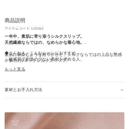
商品説明
アイテムコード: LCD162
一年中、素肌に寄り添うシルクスリップ。
天然繊維ならではの、なめらかな着心地。
◆こんな人・こんなシーンにおすすめ
素肌に馴染むような軽やかさと、シルクならではの上品な艶感
・敏感肌で刺激の少ない素材を求める人
が魅力のVネックシルクスリップ。
・肌ざわりや快適さを重視する人
ネックラインと裾にはコントラストカラーのリバーレースが、
もっと見る
・吸湿性・温度調整など機能性を重視する人
さりげなくセンシュアルな印象を添えます。
・高級感・上品さなどファッション性を求める人
やさしい肌あたりで、敏感肌の方にも心地よくお使いいただけ
・特別感やラグジュアリー感を重視する人
ます。
・快適なペチコートをお求めの方
素材とお手入れ方法
インナーからナイトウェア、さらにはジャケットとのコーディ
・快適なナイトウェアをお求めの方
ネートやミニドレスとしても活躍する汎用性の高い一枚です。
・日焼け対策したい方
◆デザイン
・胸元と裾にコントラストレースのディテール
・Vネック